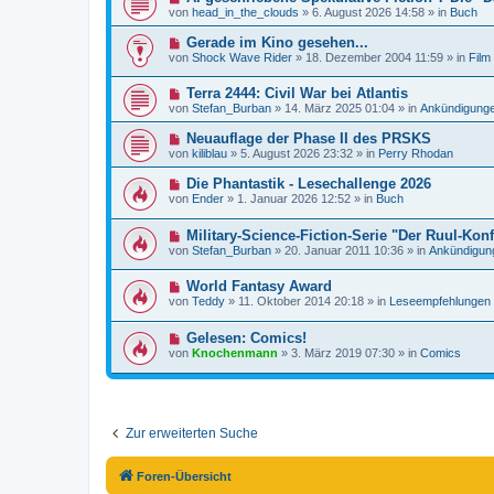
e
B
r
von
head_in_the_clouds
»
6. August 2026 14:58
» in
Buch
u
e
a
e
i
g
N
Gerade im Kino gesehen...
r
t
e
von
Shock Wave Rider
»
18. Dezember 2004 11:59
» in
Film
B
r
u
e
a
e
i
g
N
Terra 2444: Civil War bei Atlantis
r
t
e
B
von
Stefan_Burban
»
14. März 2025 01:04
» in
Ankündigung
r
u
e
a
e
i
N
Neuauflage der Phase II des PRSKS
g
r
t
e
von
kiliblau
»
5. August 2026 23:32
» in
Perry Rhodan
B
r
u
e
a
e
N
Die Phantastik - Lesechallenge 2026
i
g
r
e
t
von
Ender
»
1. Januar 2026 12:52
» in
Buch
B
u
r
e
e
a
i
N
Military-Science-Fiction-Serie "Der Ruul-Konf
r
g
t
e
B
von
Stefan_Burban
»
20. Januar 2011 10:36
» in
Ankündigun
r
u
e
a
e
i
g
N
World Fantasy Award
r
t
e
B
r
von
Teddy
»
11. Oktober 2014 20:18
» in
Leseempfehlungen
u
e
a
e
i
g
N
Gelesen: Comics!
r
t
e
B
r
von
Knochenmann
»
3. März 2019 07:30
» in
Comics
u
e
a
e
i
g
r
t
B
r
e
a
i
g
Zur erweiterten Suche
t
r
a
Foren-Übersicht
g