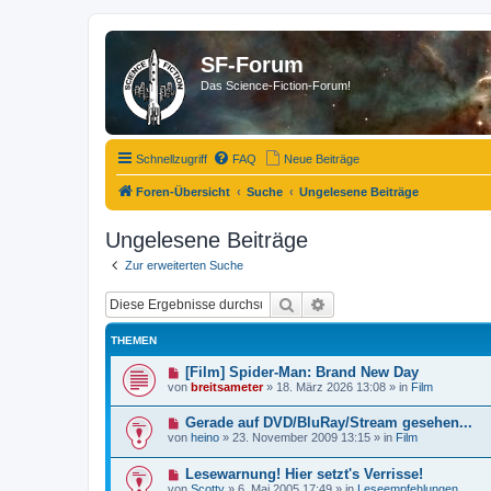
SF-Forum
Das Science-Fiction-Forum!
Schnellzugriff
FAQ
Neue Beiträge
Foren-Übersicht
Suche
Ungelesene Beiträge
Ungelesene Beiträge
Zur erweiterten Suche
Suche
Erweiterte Suche
THEMEN
N
[Film] Spider-Man: Brand New Day
e
von
breitsameter
»
18. März 2026 13:08
» in
Film
u
e
N
Gerade auf DVD/BluRay/Stream gesehen...
r
e
B
von
heino
»
23. November 2009 13:15
» in
Film
u
e
e
i
N
Lesewarnung! Hier setzt's Verrisse!
r
t
e
B
r
von
Scotty
»
6. Mai 2005 17:49
» in
Leseempfehlungen