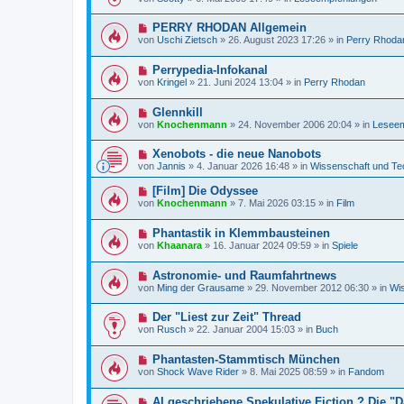
u
e
a
e
i
g
N
PERRY RHODAN Allgemein
r
t
e
B
r
von
Uschi Zietsch
»
26. August 2023 17:26
» in
Perry Rhoda
u
e
a
e
i
g
N
Perrypedia-Infokanal
r
t
e
B
r
von
Kringel
»
21. Juni 2024 13:04
» in
Perry Rhodan
u
e
a
e
i
g
N
Glennkill
r
t
e
B
r
von
Knochenmann
»
24. November 2006 20:04
» in
Leseem
u
e
a
e
i
g
N
Xenobots - die neue Nanobots
r
t
e
B
r
von
Jannis
»
4. Januar 2026 16:48
» in
Wissenschaft und Te
u
e
a
e
i
g
N
[Film] Die Odyssee
r
t
e
von
Knochenmann
»
7. Mai 2026 03:15
» in
Film
B
r
u
e
a
e
i
g
N
Phantastik in Klemmbausteinen
r
t
e
B
von
Khaanara
»
16. Januar 2024 09:59
» in
Spiele
r
u
e
a
e
i
g
N
Astronomie- und Raumfahrtnews
r
t
e
B
r
von
Ming der Grausame
»
29. November 2012 06:30
» in
Wis
u
e
a
e
i
g
N
Der "Liest zur Zeit" Thread
r
t
e
B
r
von
Rusch
»
22. Januar 2004 15:03
» in
Buch
u
e
a
e
i
g
N
Phantasten-Stammtisch München
r
t
e
B
r
von
Shock Wave Rider
»
8. Mai 2025 08:59
» in
Fandom
u
e
a
e
i
g
N
AI geschriebene Spekulative Fiction ? Die 
r
t