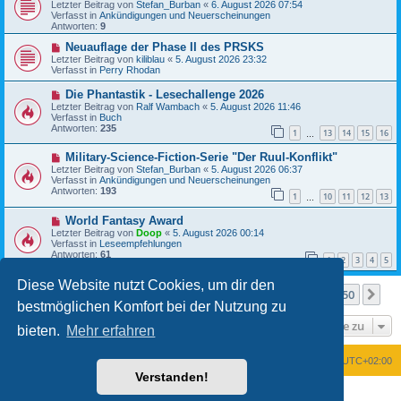
e
i
Letzter Beitrag von
Stefan_Burban
«
6. August 2026 07:54
u
t
Verfasst in
Ankündigungen und Neuerscheinungen
e
r
Antworten:
9
r
a
B
N
g
Neuauflage der Phase II des PRSKS
e
e
Letzter Beitrag von
kiliblau
«
5. August 2026 23:32
i
u
Verfasst in
Perry Rhodan
t
e
r
r
N
Die Phantastik - Lesechallenge 2026
a
B
e
Letzter Beitrag von
Ralf Wambach
«
5. August 2026 11:46
g
e
u
Verfasst in
Buch
i
e
Antworten:
235
t
1
13
14
15
16
r
…
r
B
a
N
Military-Science-Fiction-Serie "Der Ruul-Konflikt"
e
g
e
i
Letzter Beitrag von
Stefan_Burban
«
5. August 2026 06:37
u
t
Verfasst in
Ankündigungen und Neuerscheinungen
e
r
Antworten:
193
1
10
11
12
13
r
…
a
B
g
N
World Fantasy Award
e
e
i
Letzter Beitrag von
Doop
«
5. August 2026 00:14
u
t
Verfasst in
Leseempfehlungen
e
r
Antworten:
61
1
2
3
4
5
r
a
B
g
Diese Website nutzt Cookies, um dir den
e
Seite
1
von
50
1
2
3
4
5
50
Nä
Die Suche ergab mehr als 1000 Treffer
i
…
bestmöglichen Komfort bei der Nutzung zu
t
r
Gehe zu
a
bieten.
Mehr erfahren
g
Foren-Übersicht
Alle Zeiten sind
UTC+02:00
Verstanden!
Powered by
phpBB
® Forum Software © phpBB Limited
Deutsche Übersetzung durch
phpBB.de