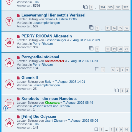
u
t
Verfasst in
Film
e
r
Antworten:
5796
1
384
385
386
387
r
…
a
B
g
N
Lesewarnung! Hier setzt's Verrisse!
e
e
i
Letzter Beitrag von
deval
«
Gestern 12:06
u
t
Verfasst in
Leseempfehlungen
e
r
Antworten:
537
1
33
34
35
36
r
…
a
B
g
N
PERRY RHODAN Allgemein
e
e
i
Letzter Beitrag von
Flossensauger
«
7. August 2026 20:09
u
t
Verfasst in
Perry Rhodan
e
r
Antworten:
302
1
18
19
20
21
r
…
a
B
g
N
Perrypedia-Infokanal
e
e
i
Letzter Beitrag von
breitsameter
«
7. August 2026 14:23
u
t
Verfasst in
Perry Rhodan
e
r
Antworten:
134
1
6
7
8
9
r
…
a
B
g
N
Glennkill
e
e
i
Letzter Beitrag von
Bully
«
7. August 2026 14:01
u
t
Verfasst in
Leseempfehlungen
e
r
Antworten:
25
1
2
r
a
B
g
N
Xenobots - die neue Nanobots
e
e
i
Letzter Beitrag von
Khaanara
«
7. August 2026 08:49
u
t
Verfasst in
Wissenschaft und Technik
e
r
Antworten:
1
r
a
B
N
g
[Film] Die Odyssee
e
e
Letzter Beitrag von
Uschi Zietsch
«
7. August 2026 08:06
i
u
Verfasst in
Film
t
e
Antworten:
145
1
7
8
9
10
r
r
…