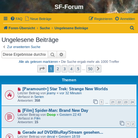
SF-Forum
FAQ
Neue Beiträge
Registrieren
Anmelden
S
Foren-Übersicht
Suche
Ungelesene Beiträge
u
Ungelesene Beiträge
c
Zur erweiterten Suche
h
Suche
Erweiterte Suche
e
Alle als gelesen markieren
• Die Suche ergab mehr als 1000 Treffer
Seite
1
von
50
1
2
3
4
5
50
Nächste
…
Themen
N
[Paramount+] Star Trek: Strange New Worlds
e
Letzter Beitrag von
jeamy
«
vor 32 Minuten
u
Verfasst in
Serien
e
Antworten:
358
1
21
22
23
24
r
…
B
N
[Film] Spider-Man: Brand New Day
e
e
i
Letzter Beitrag von
Doop
«
Gestern 22:43
u
t
Verfasst in
Film
e
r
Antworten:
15
1
2
r
a
B
g
N
Gerade auf DVD/BluRay/Stream gesehen...
e
e
i
Letzter Beitrag von
deval
«
Gestern 18:59