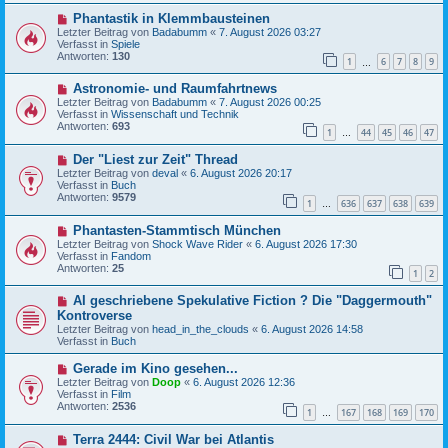
a
B
N
g
Phantastik in Klemmbausteinen
e
e
i
Letzter Beitrag von
Badabumm
«
7. August 2026 03:27
u
t
Verfasst in
Spiele
e
r
Antworten:
130
1
6
7
8
9
r
…
a
B
g
N
Astronomie- und Raumfahrtnews
e
e
i
Letzter Beitrag von
Badabumm
«
7. August 2026 00:25
u
t
Verfasst in
Wissenschaft und Technik
e
r
Antworten:
693
1
44
45
46
47
r
…
a
B
g
N
Der "Liest zur Zeit" Thread
e
e
i
Letzter Beitrag von
deval
«
6. August 2026 20:17
u
t
Verfasst in
Buch
e
r
Antworten:
9579
1
636
637
638
639
r
…
a
B
g
N
Phantasten-Stammtisch München
e
e
i
Letzter Beitrag von
Shock Wave Rider
«
6. August 2026 17:30
u
t
Verfasst in
Fandom
e
r
Antworten:
25
1
2
r
a
B
g
N
AI geschriebene Spekulative Fiction ? Die "Daggermouth"
e
e
i
Kontroverse
u
t
Letzter Beitrag von
head_in_the_clouds
«
6. August 2026 14:58
e
r
Verfasst in
Buch
r
a
B
g
N
Gerade im Kino gesehen...
e
e
Letzter Beitrag von
i
Doop
«
6. August 2026 12:36
u
Verfasst in
t
Film
e
Antworten:
r
2536
1
167
168
169
170
r
…
a
B
g
N
Terra 2444: Civil War bei Atlantis
e