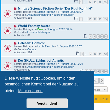
Antworten:
235
t
1
13
14
15
16
r
…
r
B
a
N
Military-Science-Fiction-Serie "Der Ruul-Konflikt"
e
g
e
i
Letzter Beitrag von
Stefan_Burban
«
5. August 2026 06:37
u
t
Verfasst in
Ankündigungen und Neuerscheinungen
e
r
Antworten:
193
1
10
11
12
13
r
…
a
B
g
N
World Fantasy Award
e
e
i
Letzter Beitrag von
Doop
«
5. August 2026 00:14
u
t
Verfasst in
Leseempfehlungen
e
r
Antworten:
61
1
2
3
4
5
r
a
B
g
N
Gelesen: Comics!
e
e
i
Letzter Beitrag von
Uschi Zietsch
«
4. August 2026 20:07
u
t
Verfasst in
Comics
e
r
Antworten:
166
1
9
10
11
12
r
…
a
B
g
N
Der SKULL-Zyklus bei Atlantis
e
e
i
Letzter Beitrag von
Stefan_Burban
«
4. August 2026 17:21
u
t
Verfasst in
Ankündigungen und Neuerscheinungen
e
r
Antworten:
87
1
2
3
4
5
6
r
a
B
g
Diese Website nutzt Cookies, um dir den
e
Seite
1
von
50
1
2
3
4
5
50
Nä
Die Suche ergab mehr als 1000 Treffer
i
…
bestmöglichen Komfort bei der Nutzung zu
t
r
Gehe zu
a
bieten.
Mehr erfahren
g
Foren-Übersicht
Alle Zeiten sind
UTC+02:00
Verstanden!
Powered by
phpBB
® Forum Software © phpBB Limited
Deutsche Übersetzung durch
phpBB.de