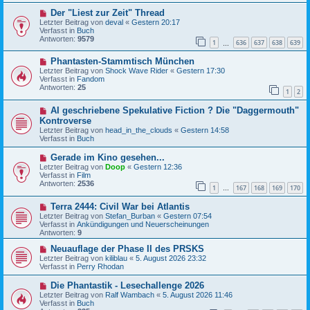
B
g
N
Der "Liest zur Zeit" Thread
e
e
i
Letzter Beitrag von
deval
«
Gestern 20:17
u
t
Verfasst in
Buch
e
r
Antworten:
9579
1
636
637
638
639
r
…
a
B
g
N
Phantasten-Stammtisch München
e
e
i
Letzter Beitrag von
Shock Wave Rider
«
Gestern 17:30
u
t
Verfasst in
Fandom
e
r
Antworten:
25
1
2
r
a
B
g
N
AI geschriebene Spekulative Fiction ? Die "Daggermouth"
e
e
i
Kontroverse
u
t
Letzter Beitrag von
head_in_the_clouds
«
Gestern 14:58
e
r
Verfasst in
Buch
r
a
B
g
N
Gerade im Kino gesehen...
e
e
Letzter Beitrag von
i
Doop
«
Gestern 12:36
u
Verfasst in
t
Film
e
Antworten:
r
2536
1
167
168
169
170
r
…
a
B
g
N
Terra 2444: Civil War bei Atlantis
e
e
i
Letzter Beitrag von
Stefan_Burban
«
Gestern 07:54
u
t
Verfasst in
Ankündigungen und Neuerscheinungen
e
r
Antworten:
9
r
a
B
N
g
Neuauflage der Phase II des PRSKS
e
e
Letzter Beitrag von
kiliblau
«
5. August 2026 23:32
i
u
Verfasst in
Perry Rhodan
t
e
r
r
N
Die Phantastik - Lesechallenge 2026
a
B
e
Letzter Beitrag von
Ralf Wambach
«
5. August 2026 11:46
g
e
u
Verfasst in
Buch
i
e