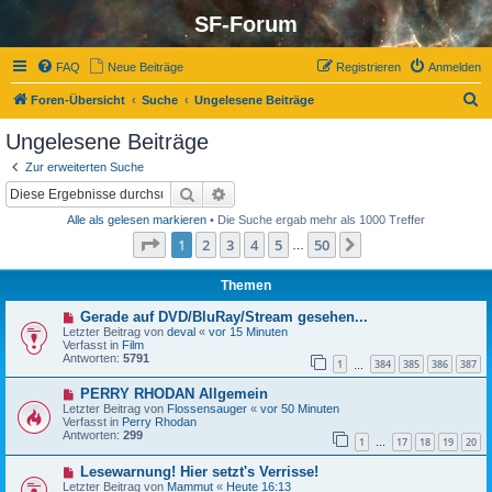
SF-Forum
FAQ
Neue Beiträge
Registrieren
Anmelden
S
Foren-Übersicht
Suche
Ungelesene Beiträge
u
Ungelesene Beiträge
c
Zur erweiterten Suche
h
Suche
Erweiterte Suche
e
Alle als gelesen markieren
• Die Suche ergab mehr als 1000 Treffer
Seite
1
von
50
1
2
3
4
5
50
Nächste
…
Themen
N
Gerade auf DVD/BluRay/Stream gesehen...
e
Letzter Beitrag von
deval
«
vor 15 Minuten
u
Verfasst in
Film
e
Antworten:
5791
1
384
385
386
387
r
…
B
N
PERRY RHODAN Allgemein
e
e
i
Letzter Beitrag von
Flossensauger
«
vor 50 Minuten
u
t
Verfasst in
Perry Rhodan
e
r
Antworten:
299
1
17
18
19
20
r
…
a
B
g
N
Lesewarnung! Hier setzt's Verrisse!
e
e
i
Letzter Beitrag von
Mammut
«
Heute 16:13