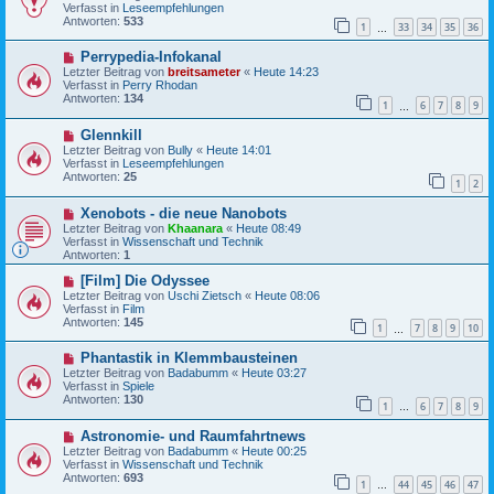
u
t
Verfasst in
Leseempfehlungen
e
r
Antworten:
533
1
33
34
35
36
r
…
a
B
g
N
Perrypedia-Infokanal
e
e
i
Letzter Beitrag von
breitsameter
«
Heute 14:23
u
t
Verfasst in
Perry Rhodan
e
r
Antworten:
134
1
6
7
8
9
r
…
a
B
g
N
Glennkill
e
e
i
Letzter Beitrag von
Bully
«
Heute 14:01
u
t
Verfasst in
Leseempfehlungen
e
r
Antworten:
25
1
2
r
a
B
g
N
Xenobots - die neue Nanobots
e
e
i
Letzter Beitrag von
Khaanara
«
Heute 08:49
u
t
Verfasst in
Wissenschaft und Technik
e
r
Antworten:
1
r
a
B
N
g
[Film] Die Odyssee
e
e
Letzter Beitrag von
Uschi Zietsch
«
Heute 08:06
i
u
Verfasst in
Film
t
e
Antworten:
145
1
7
8
9
10
r
r
…
a
B
N
g
Phantastik in Klemmbausteinen
e
e
i
Letzter Beitrag von
Badabumm
«
Heute 03:27
u
t
Verfasst in
Spiele
e
r
Antworten:
130
1
6
7
8
9
r
…
a
B
g
N
Astronomie- und Raumfahrtnews
e
e
i
Letzter Beitrag von
Badabumm
«
Heute 00:25
u
t
Verfasst in
Wissenschaft und Technik
e
r
Antworten:
693
1
44
45
46
47
r
…
a