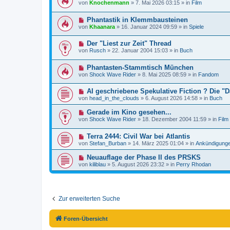
e
von
Knochenmann
»
7. Mai 2026 03:15
» in
Film
B
r
u
e
a
e
i
g
N
Phantastik in Klemmbausteinen
r
t
e
B
von
Khaanara
»
16. Januar 2024 09:59
» in
Spiele
r
u
e
a
e
i
g
N
Der "Liest zur Zeit" Thread
r
t
e
B
r
von
Rusch
»
22. Januar 2004 15:03
» in
Buch
u
e
a
e
i
g
N
Phantasten-Stammtisch München
r
t
e
B
r
von
Shock Wave Rider
»
8. Mai 2025 08:59
» in
Fandom
u
e
a
e
i
g
N
AI geschriebene Spekulative Fiction ? Die 
r
t
e
B
r
von
head_in_the_clouds
»
6. August 2026 14:58
» in
Buch
u
e
a
e
i
g
N
Gerade im Kino gesehen...
r
t
e
von
Shock Wave Rider
»
18. Dezember 2004 11:59
» in
Film
B
r
u
e
a
e
i
g
N
Terra 2444: Civil War bei Atlantis
r
t
e
B
von
Stefan_Burban
»
14. März 2025 01:04
» in
Ankündigung
r
u
e
a
e
i
N
Neuauflage der Phase II des PRSKS
g
r
t
e
von
kiliblau
»
5. August 2026 23:32
» in
Perry Rhodan
B
r
u
e
a
e
i
g
r
t
B
r
e
a
Zur erweiterten Suche
i
g
t
r
a
Foren-Übersicht
g