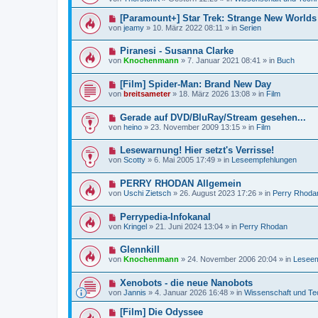
u
e
a
e
i
g
N
[Paramount+] Star Trek: Strange New Worlds
r
t
e
von
jeamy
»
10. März 2022 08:11
» in
Serien
B
r
u
e
a
e
i
g
N
Piranesi - Susanna Clarke
r
t
e
B
von
Knochenmann
»
7. Januar 2021 08:41
» in
Buch
r
u
e
a
e
i
g
N
[Film] Spider-Man: Brand New Day
r
t
e
B
r
von
breitsameter
»
18. März 2026 13:08
» in
Film
u
e
a
e
i
g
N
Gerade auf DVD/BluRay/Stream gesehen...
r
t
e
B
r
von
heino
»
23. November 2009 13:15
» in
Film
u
e
a
e
i
g
N
Lesewarnung! Hier setzt's Verrisse!
r
t
e
B
r
von
Scotty
»
6. Mai 2005 17:49
» in
Leseempfehlungen
u
e
a
e
i
g
N
PERRY RHODAN Allgemein
r
t
e
B
r
von
Uschi Zietsch
»
26. August 2023 17:26
» in
Perry Rhoda
u
e
a
e
i
g
N
Perrypedia-Infokanal
r
t
e
B
r
von
Kringel
»
21. Juni 2024 13:04
» in
Perry Rhodan
u
e
a
e
i
g
N
Glennkill
r
t
e
B
r
von
Knochenmann
»
24. November 2006 20:04
» in
Leseem
u
e
a
e
i
g
N
Xenobots - die neue Nanobots
r
t
e
B
r
von
Jannis
»
4. Januar 2026 16:48
» in
Wissenschaft und Te
u
e
a
e
i
g
N
[Film] Die Odyssee
r
t