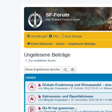
SF-Forum
Das Science-Fiction-Forum!
Schnellzugriff
FAQ
Neue Beiträge
Foren-Übersicht
Suche
Ungelesene Beiträge
Ungelesene Beiträge
Zur erweiterten Suche
Suche
Erweiterte Suche
THEMEN
N
Globale Erwärmung und Klimawandel – ein
e
von
Ming der Grausame
»
9. Oktober 2013 20:40
» in
Wissen
u
e
N
Astronomie- und Raumfahrtnews
r
e
B
von
Ming der Grausame
»
29. November 2012 06:30
» in
Wis
u
e
e
i
N
Die KI hat gewonnen...
r
t
e
B
r
von
ThorstenK
»
Gestern 12:29
» in
Wissenschaft und Techn