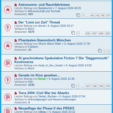
B
g
N
Astronomie- und Raumfahrtnews
e
e
i
Letzter Beitrag von
Badabumm
«
7. August 2026 00:25
u
t
Verfasst in
Wissenschaft und Technik
e
r
Antworten:
693
1
44
45
46
47
r
…
a
B
g
N
Der "Liest zur Zeit" Thread
e
e
i
Letzter Beitrag von
deval
«
6. August 2026 20:17
u
t
Verfasst in
Buch
e
r
Antworten:
9579
1
636
637
638
639
r
…
a
B
g
N
Phantasten-Stammtisch München
e
e
i
Letzter Beitrag von
Shock Wave Rider
«
6. August 2026 17:30
u
t
Verfasst in
Fandom
e
r
Antworten:
25
1
2
r
a
B
g
N
AI geschriebene Spekulative Fiction ? Die "Daggermouth"
e
e
i
Kontroverse
u
t
Letzter Beitrag von
head_in_the_clouds
«
6. August 2026 14:58
e
r
Verfasst in
Buch
r
a
B
g
N
Gerade im Kino gesehen...
e
e
Letzter Beitrag von
i
Doop
«
6. August 2026 12:36
u
Verfasst in
t
Film
e
Antworten:
r
2536
1
167
168
169
170
r
…
a
B
g
N
Terra 2444: Civil War bei Atlantis
e
e
i
Letzter Beitrag von
Stefan_Burban
«
6. August 2026 07:54
u
t
Verfasst in
Ankündigungen und Neuerscheinungen
e
r
Antworten:
9
r
a
B
N
g
Neuauflage der Phase II des PRSKS
e
e
Letzter Beitrag von
kiliblau
«
5. August 2026 23:32