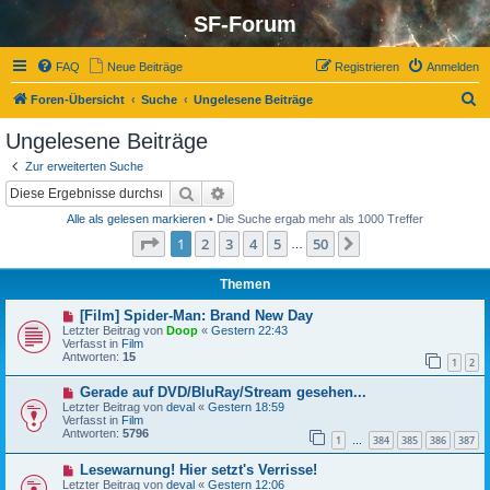
SF-Forum
FAQ
Neue Beiträge
Registrieren
Anmelden
S
Foren-Übersicht
Suche
Ungelesene Beiträge
u
Ungelesene Beiträge
c
Zur erweiterten Suche
h
Suche
Erweiterte Suche
e
Alle als gelesen markieren
• Die Suche ergab mehr als 1000 Treffer
Seite
1
von
50
1
2
3
4
5
50
Nächste
…
Themen
N
[Film] Spider-Man: Brand New Day
e
Letzter Beitrag von
Doop
«
Gestern 22:43
u
Verfasst in
Film
e
Antworten:
15
1
2
r
B
N
Gerade auf DVD/BluRay/Stream gesehen...
e
e
i
Letzter Beitrag von
deval
«
Gestern 18:59
u
t
Verfasst in
Film
e
r
Antworten:
5796
1
384
385
386
387
r
…
a
B
g
N
Lesewarnung! Hier setzt's Verrisse!
e
e
i
Letzter Beitrag von
deval
«
Gestern 12:06