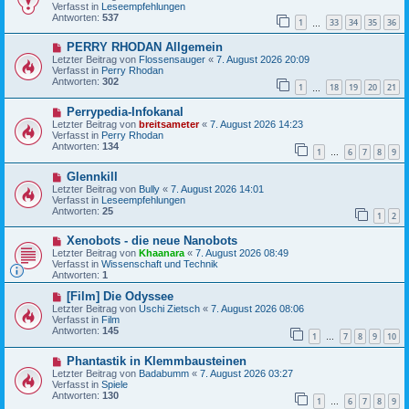
u
t
Verfasst in
Leseempfehlungen
e
r
Antworten:
537
1
33
34
35
36
r
…
a
B
g
N
PERRY RHODAN Allgemein
e
e
i
Letzter Beitrag von
Flossensauger
«
7. August 2026 20:09
u
t
Verfasst in
Perry Rhodan
e
r
Antworten:
302
1
18
19
20
21
r
…
a
B
g
N
Perrypedia-Infokanal
e
e
i
Letzter Beitrag von
breitsameter
«
7. August 2026 14:23
u
t
Verfasst in
Perry Rhodan
e
r
Antworten:
134
1
6
7
8
9
r
…
a
B
g
N
Glennkill
e
e
i
Letzter Beitrag von
Bully
«
7. August 2026 14:01
u
t
Verfasst in
Leseempfehlungen
e
r
Antworten:
25
1
2
r
a
B
g
N
Xenobots - die neue Nanobots
e
e
i
Letzter Beitrag von
Khaanara
«
7. August 2026 08:49
u
t
Verfasst in
Wissenschaft und Technik
e
r
Antworten:
1
r
a
B
N
g
[Film] Die Odyssee
e
e
Letzter Beitrag von
Uschi Zietsch
«
7. August 2026 08:06
i
u
Verfasst in
Film
t
e
Antworten:
145
1
7
8
9
10
r
r
…
a
B
N
g
Phantastik in Klemmbausteinen
e
e
i
Letzter Beitrag von
Badabumm
«
7. August 2026 03:27
u
t
Verfasst in
Spiele
e
r
Antworten:
130
1
6
7
8
9
r
…
a