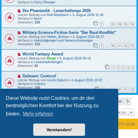
i
u
Verfasst in
Perry Rhodan
t
e
r
r
N
Die Phantastik - Lesechallenge 2026
a
B
e
Letzter Beitrag von
Ralf Wambach
«
5. August 2026 11:46
g
e
u
Verfasst in
Buch
i
e
Antworten:
235
t
1
13
14
15
16
r
…
r
B
a
N
Military-Science-Fiction-Serie "Der Ruul-Konflikt"
e
g
e
i
Letzter Beitrag von
Stefan_Burban
«
5. August 2026 06:37
u
t
Verfasst in
Ankündigungen und Neuerscheinungen
e
r
Antworten:
193
1
10
11
12
13
r
…
a
B
g
N
World Fantasy Award
e
e
i
Letzter Beitrag von
Doop
«
5. August 2026 00:14
u
t
Verfasst in
Leseempfehlungen
e
r
Antworten:
61
1
2
3
4
5
r
a
B
g
N
Gelesen: Comics!
e
e
i
Letzter Beitrag von
Uschi Zietsch
«
4. August 2026 20:07
u
t
Verfasst in
Comics
e
r
Antworten:
166
1
9
10
11
12
r
…
a
B
g
Diese Website nutzt Cookies, um dir den
e
Seite
1
von
50
1
2
3
4
5
50
Nä
Die Suche ergab mehr als 1000 Treffer
i
…
bestmöglichen Komfort bei der Nutzung zu
t
r
Gehe zu
a
bieten.
Mehr erfahren
g
Foren-Übersicht
Alle Zeiten sind
UTC+02:00
Verstanden!
Powered by
phpBB
® Forum Software © phpBB Limited
Deutsche Übersetzung durch
phpBB.de