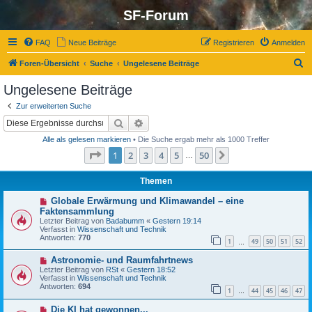
SF-Forum
FAQ
Neue Beiträge
Registrieren
Anmelden
S
Foren-Übersicht
Suche
Ungelesene Beiträge
u
Ungelesene Beiträge
c
Zur erweiterten Suche
h
Suche
Erweiterte Suche
e
Alle als gelesen markieren
• Die Suche ergab mehr als 1000 Treffer
Seite
1
von
50
1
2
3
4
5
50
Nächste
…
Themen
N
Globale Erwärmung und Klimawandel – eine
e
Faktensammlung
u
Letzter Beitrag von
Badabumm
«
Gestern 19:14
e
Verfasst in
Wissenschaft und Technik
r
Antworten:
770
B
1
49
50
51
52
…
e
i
N
Astronomie- und Raumfahrtnews
t
e
Letzter Beitrag von
RSt
«
Gestern 18:52
r
u
Verfasst in
Wissenschaft und Technik
a
e
Antworten:
694
1
44
45
46
47
g
r
…
B
N
Die KI hat gewonnen...
e