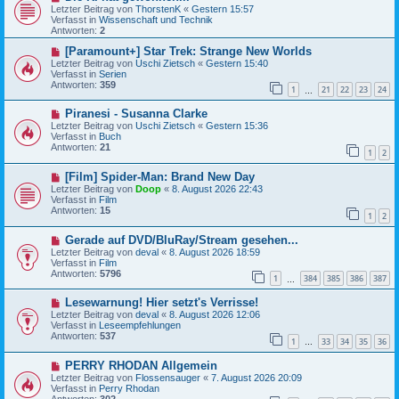
e
i
Letzter Beitrag von
ThorstenK
«
Gestern 15:57
u
t
Verfasst in
Wissenschaft und Technik
e
r
Antworten:
2
r
a
B
N
g
[Paramount+] Star Trek: Strange New Worlds
e
e
Letzter Beitrag von
Uschi Zietsch
«
Gestern 15:40
i
u
Verfasst in
Serien
t
e
Antworten:
359
1
21
22
23
24
r
r
…
a
B
N
g
Piranesi - Susanna Clarke
e
e
i
Letzter Beitrag von
Uschi Zietsch
«
Gestern 15:36
u
t
Verfasst in
Buch
e
r
Antworten:
21
1
2
r
a
B
g
N
[Film] Spider-Man: Brand New Day
e
e
i
Letzter Beitrag von
Doop
«
8. August 2026 22:43
u
t
Verfasst in
Film
e
r
Antworten:
15
1
2
r
a
B
g
N
Gerade auf DVD/BluRay/Stream gesehen...
e
e
i
Letzter Beitrag von
deval
«
8. August 2026 18:59
u
t
Verfasst in
Film
e
r
Antworten:
5796
1
384
385
386
387
r
…
a
B
g
N
Lesewarnung! Hier setzt's Verrisse!
e
e
i
Letzter Beitrag von
deval
«
8. August 2026 12:06
u
t
Verfasst in
Leseempfehlungen
e
r
Antworten:
537
1
33
34
35
36
r
…
a
B
g
N
PERRY RHODAN Allgemein
e
e
i
Letzter Beitrag von
Flossensauger
«
7. August 2026 20:09
u
t
Verfasst in
Perry Rhodan
e
r
Antworten:
302