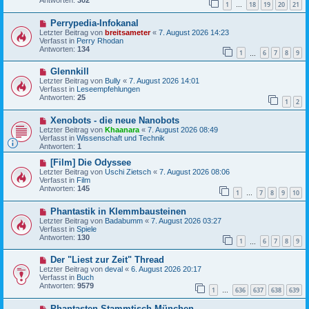
1
18
19
20
21
r
…
a
B
g
N
Perrypedia-Infokanal
e
e
i
Letzter Beitrag von
breitsameter
«
7. August 2026 14:23
u
t
Verfasst in
Perry Rhodan
e
r
Antworten:
134
1
6
7
8
9
r
…
a
B
g
N
Glennkill
e
e
i
Letzter Beitrag von
Bully
«
7. August 2026 14:01
u
t
Verfasst in
Leseempfehlungen
e
r
Antworten:
25
1
2
r
a
B
g
N
Xenobots - die neue Nanobots
e
e
i
Letzter Beitrag von
Khaanara
«
7. August 2026 08:49
u
t
Verfasst in
Wissenschaft und Technik
e
r
Antworten:
1
r
a
B
N
g
[Film] Die Odyssee
e
e
Letzter Beitrag von
Uschi Zietsch
«
7. August 2026 08:06
i
u
Verfasst in
Film
t
e
Antworten:
145
1
7
8
9
10
r
r
…
a
B
N
g
Phantastik in Klemmbausteinen
e
e
i
Letzter Beitrag von
Badabumm
«
7. August 2026 03:27
u
t
Verfasst in
Spiele
e
r
Antworten:
130
1
6
7
8
9
r
…
a
B
g
N
Der "Liest zur Zeit" Thread
e
e
i
Letzter Beitrag von
deval
«
6. August 2026 20:17
u
t
Verfasst in
Buch
e
r
Antworten:
9579
1
636
637
638
639
r
…
a
B
g
N
Phantasten-Stammtisch München
e