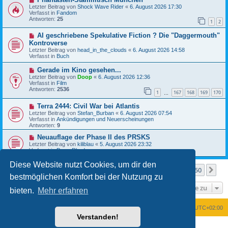
e
i
Letzter Beitrag von
Shock Wave Rider
«
6. August 2026 17:30
u
t
Verfasst in
Fandom
e
r
Antworten:
25
1
2
r
a
B
g
N
AI geschriebene Spekulative Fiction ? Die "Daggermouth"
e
e
i
Kontroverse
u
t
Letzter Beitrag von
head_in_the_clouds
«
6. August 2026 14:58
e
r
Verfasst in
Buch
r
a
B
g
N
Gerade im Kino gesehen...
e
e
Letzter Beitrag von
i
Doop
«
6. August 2026 12:36
u
Verfasst in
t
Film
e
Antworten:
r
2536
1
167
168
169
170
r
…
a
B
g
N
Terra 2444: Civil War bei Atlantis
e
e
i
Letzter Beitrag von
Stefan_Burban
«
6. August 2026 07:54
u
t
Verfasst in
Ankündigungen und Neuerscheinungen
e
r
Antworten:
9
r
a
B
N
g
Neuauflage der Phase II des PRSKS
e
e
Letzter Beitrag von
kiliblau
«
5. August 2026 23:32
i
u
Verfasst in
Perry Rhodan
t
e
r
r
Diese Website nutzt Cookies, um dir den
a
B
Seite
1
von
50
1
2
3
4
5
50
Nä
Die Suche ergab mehr als 1000 Treffer
…
g
e
bestmöglichen Komfort bei der Nutzung zu
i
t
Gehe zu
bieten.
Mehr erfahren
r
a
g
Foren-Übersicht
Alle Zeiten sind
UTC+02:00
Verstanden!
Powered by
phpBB
® Forum Software © phpBB Limited