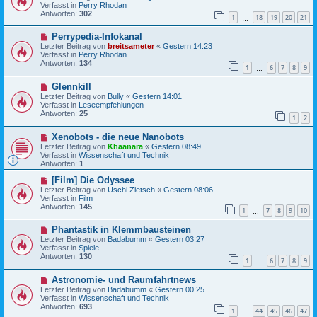
u
t
Verfasst in
Perry Rhodan
e
r
Antworten:
302
1
18
19
20
21
r
…
a
B
g
N
Perrypedia-Infokanal
e
e
i
Letzter Beitrag von
breitsameter
«
Gestern 14:23
u
t
Verfasst in
Perry Rhodan
e
r
Antworten:
134
1
6
7
8
9
r
…
a
B
g
N
Glennkill
e
e
i
Letzter Beitrag von
Bully
«
Gestern 14:01
u
t
Verfasst in
Leseempfehlungen
e
r
Antworten:
25
1
2
r
a
B
g
N
Xenobots - die neue Nanobots
e
e
i
Letzter Beitrag von
Khaanara
«
Gestern 08:49
u
t
Verfasst in
Wissenschaft und Technik
e
r
Antworten:
1
r
a
B
N
g
[Film] Die Odyssee
e
e
Letzter Beitrag von
Uschi Zietsch
«
Gestern 08:06
i
u
Verfasst in
Film
t
e
Antworten:
145
1
7
8
9
10
r
r
…
a
B
N
g
Phantastik in Klemmbausteinen
e
e
i
Letzter Beitrag von
Badabumm
«
Gestern 03:27
u
t
Verfasst in
Spiele
e
r
Antworten:
130
1
6
7
8
9
r
…
a
B
g
N
Astronomie- und Raumfahrtnews
e
e
i
Letzter Beitrag von
Badabumm
«
Gestern 00:25
u
t
Verfasst in
Wissenschaft und Technik
e
r
Antworten:
693
1
44
45
46
47
r
…
a