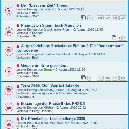
B
g
N
Der "Liest zur Zeit" Thread
e
e
i
Letzter Beitrag von
deval
«
6. August 2026 20:17
u
t
Verfasst in
Buch
e
r
Antworten:
9579
1
636
637
638
639
r
…
a
B
g
N
Phantasten-Stammtisch München
e
e
i
Letzter Beitrag von
Shock Wave Rider
«
6. August 2026 17:30
u
t
Verfasst in
Fandom
e
r
Antworten:
25
1
2
r
a
B
g
N
AI geschriebene Spekulative Fiction ? Die "Daggermouth"
e
e
i
Kontroverse
u
t
Letzter Beitrag von
head_in_the_clouds
«
6. August 2026 14:58
e
r
Verfasst in
Buch
r
a
B
g
N
Gerade im Kino gesehen...
e
e
Letzter Beitrag von
i
Doop
«
6. August 2026 12:36
u
Verfasst in
t
Film
e
Antworten:
r
2536
1
167
168
169
170
r
…
a
B
g
N
Terra 2444: Civil War bei Atlantis
e
e
i
Letzter Beitrag von
Stefan_Burban
«
6. August 2026 07:54
u
t
Verfasst in
Ankündigungen und Neuerscheinungen
e
r
Antworten:
9
r
a
B
N
g
Neuauflage der Phase II des PRSKS
e
e
Letzter Beitrag von
kiliblau
«
5. August 2026 23:32
i
u
Verfasst in
Perry Rhodan
t
e
r
r
N
Die Phantastik - Lesechallenge 2026
a
B
e
Letzter Beitrag von
Ralf Wambach
«
5. August 2026 11:46
g
e
u
Verfasst in
Buch
i
e