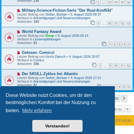
Antworten:
235
t
1
13
14
15
16
r
…
r
B
a
N
Military-Science-Fiction-Serie "Der Ruul-Konflikt"
e
g
e
i
Letzter Beitrag von
Stefan_Burban
«
5. August 2026 06:37
u
t
Verfasst in
Ankündigungen und Neuerscheinungen
e
r
Antworten:
193
1
10
11
12
13
r
…
a
B
g
N
World Fantasy Award
e
e
i
Letzter Beitrag von
Doop
«
5. August 2026 00:14
u
t
Verfasst in
Leseempfehlungen
e
r
Antworten:
61
1
2
3
4
5
r
a
B
g
N
Gelesen: Comics!
e
e
i
Letzter Beitrag von
Uschi Zietsch
«
4. August 2026 20:07
u
t
Verfasst in
Comics
e
r
Antworten:
166
1
9
10
11
12
r
…
a
B
g
N
Der SKULL-Zyklus bei Atlantis
e
e
i
Letzter Beitrag von
Stefan_Burban
«
4. August 2026 17:21
u
t
Verfasst in
Ankündigungen und Neuerscheinungen
e
r
Antworten:
87
1
2
3
4
5
6
r
a
B
g
Diese Website nutzt Cookies, um dir den
e
Seite
1
von
50
1
2
3
4
5
50
Nä
Die Suche ergab mehr als 1000 Treffer
i
…
bestmöglichen Komfort bei der Nutzung zu
t
r
Gehe zu
a
bieten.
Mehr erfahren
g
Foren-Übersicht
Alle Zeiten sind
UTC+02:00
Verstanden!
Powered by
phpBB
® Forum Software © phpBB Limited
Deutsche Übersetzung durch
phpBB.de