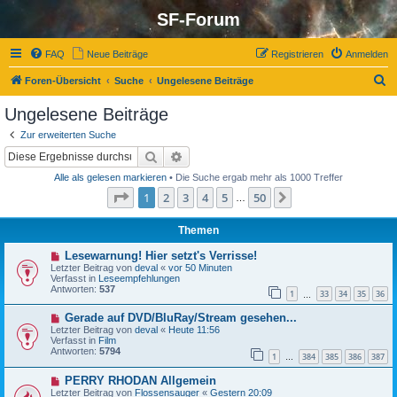
SF-Forum
FAQ
Neue Beiträge
Registrieren
Anmelden
S
Foren-Übersicht
Suche
Ungelesene Beiträge
u
Ungelesene Beiträge
c
Zur erweiterten Suche
h
Suche
Erweiterte Suche
e
Alle als gelesen markieren
• Die Suche ergab mehr als 1000 Treffer
Seite
1
von
50
1
2
3
4
5
50
Nächste
…
Themen
N
Lesewarnung! Hier setzt's Verrisse!
e
Letzter Beitrag von
deval
«
vor 50 Minuten
u
Verfasst in
Leseempfehlungen
e
Antworten:
537
1
33
34
35
36
r
…
B
N
Gerade auf DVD/BluRay/Stream gesehen...
e
e
i
Letzter Beitrag von
deval
«
Heute 11:56
u
t
Verfasst in
Film
e
r
Antworten:
5794
1
384
385
386
387
r
…
a
B
g
N
PERRY RHODAN Allgemein
e
e
i
Letzter Beitrag von
Flossensauger
«
Gestern 20:09