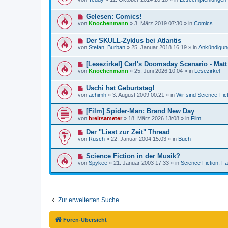
u
e
a
e
i
g
N
Gelesen: Comics!
r
t
e
B
r
von
Knochenmann
»
3. März 2019 07:30
» in
Comics
u
e
a
e
i
g
N
Der SKULL-Zyklus bei Atlantis
r
t
e
B
r
von
Stefan_Burban
»
25. Januar 2018 16:19
» in
Ankündigun
u
e
a
e
i
g
N
[Lesezirkel] Carl's Doomsday Scenario - Mat
r
t
e
B
r
von
Knochenmann
»
25. Juni 2026 10:04
» in
Lesezirkel
u
e
a
e
i
g
N
Uschi hat Geburtstag!
r
t
e
B
r
von
achimh
»
3. August 2009 00:21
» in
Wir sind Science-Fic
u
e
a
e
i
g
N
[Film] Spider-Man: Brand New Day
r
t
e
B
r
von
breitsameter
»
18. März 2026 13:08
» in
Film
u
e
a
e
i
g
N
Der "Liest zur Zeit" Thread
r
t
e
von
Rusch
»
22. Januar 2004 15:03
» in
Buch
B
r
u
e
a
e
i
g
N
Science Fiction in der Musik?
r
t
e
B
von
Spykee
»
21. Januar 2003 17:33
» in
Science Fiction, F
r
u
e
a
e
i
g
r
t
B
r
e
a
i
g
Zur erweiterten Suche
t
r
a
Foren-Übersicht
g