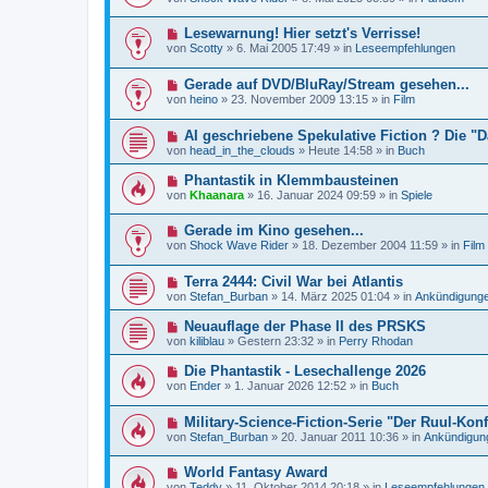
u
e
a
e
i
g
N
Lesewarnung! Hier setzt's Verrisse!
r
t
e
B
r
von
Scotty
»
6. Mai 2005 17:49
» in
Leseempfehlungen
u
e
a
e
i
g
N
Gerade auf DVD/BluRay/Stream gesehen...
r
t
e
B
r
von
heino
»
23. November 2009 13:15
» in
Film
u
e
a
e
i
g
N
AI geschriebene Spekulative Fiction ? Die 
r
t
e
B
r
von
head_in_the_clouds
»
Heute 14:58
» in
Buch
u
e
a
e
i
g
N
Phantastik in Klemmbausteinen
r
t
e
von
Khaanara
»
16. Januar 2024 09:59
» in
Spiele
B
r
u
e
a
e
i
g
N
Gerade im Kino gesehen...
r
t
e
B
von
Shock Wave Rider
»
18. Dezember 2004 11:59
» in
Film
r
u
e
a
e
i
g
N
Terra 2444: Civil War bei Atlantis
r
t
e
B
r
von
Stefan_Burban
»
14. März 2025 01:04
» in
Ankündigung
u
e
a
e
i
g
N
Neuauflage der Phase II des PRSKS
r
t
e
von
kiliblau
»
Gestern 23:32
» in
Perry Rhodan
B
r
u
e
a
e
N
Die Phantastik - Lesechallenge 2026
i
g
r
e
t
von
Ender
»
1. Januar 2026 12:52
» in
Buch
B
u
r
e
e
a
i
N
Military-Science-Fiction-Serie "Der Ruul-Konf
r
g
t
e
B
von
Stefan_Burban
»
20. Januar 2011 10:36
» in
Ankündigun
r
u
e
a
e
i
g
N
World Fantasy Award
r
t
e
B
r
von
Teddy
»
11. Oktober 2014 20:18
» in
Leseempfehlungen