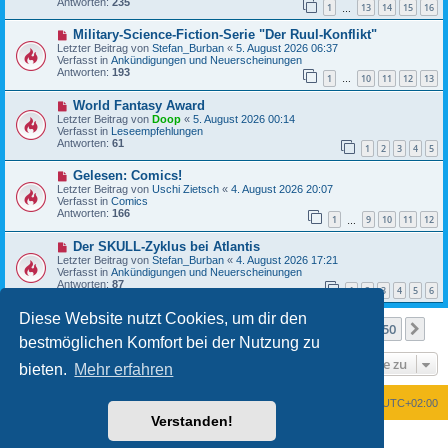
Antworten:
235
t
1
13
14
15
16
r
…
r
B
a
N
Military-Science-Fiction-Serie "Der Ruul-Konflikt"
e
g
e
i
Letzter Beitrag von
Stefan_Burban
«
5. August 2026 06:37
u
t
Verfasst in
Ankündigungen und Neuerscheinungen
e
r
Antworten:
193
1
10
11
12
13
r
…
a
B
g
N
World Fantasy Award
e
e
i
Letzter Beitrag von
Doop
«
5. August 2026 00:14
u
t
Verfasst in
Leseempfehlungen
e
r
Antworten:
61
1
2
3
4
5
r
a
B
g
N
Gelesen: Comics!
e
e
i
Letzter Beitrag von
Uschi Zietsch
«
4. August 2026 20:07
u
t
Verfasst in
Comics
e
r
Antworten:
166
1
9
10
11
12
r
…
a
B
g
N
Der SKULL-Zyklus bei Atlantis
e
e
i
Letzter Beitrag von
Stefan_Burban
«
4. August 2026 17:21
u
t
Verfasst in
Ankündigungen und Neuerscheinungen
e
r
Antworten:
87
1
2
3
4
5
6
r
a
B
g
Diese Website nutzt Cookies, um dir den
e
Seite
1
von
50
1
2
3
4
5
50
Nä
Die Suche ergab mehr als 1000 Treffer
i
…
bestmöglichen Komfort bei der Nutzung zu
t
r
Gehe zu
a
bieten.
Mehr erfahren
g
Foren-Übersicht
Alle Zeiten sind
UTC+02:00
Verstanden!
Powered by
phpBB
® Forum Software © phpBB Limited
Deutsche Übersetzung durch
phpBB.de