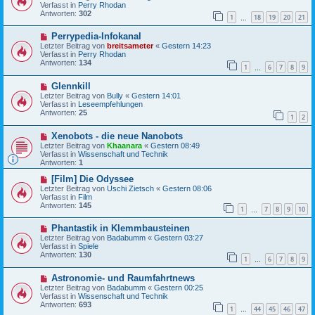
u
t
Verfasst in
Perry Rhodan
e
r
Antworten:
302
1
18
19
20
21
r
…
a
B
g
N
Perrypedia-Infokanal
e
e
i
Letzter Beitrag von
breitsameter
«
Gestern 14:23
u
t
Verfasst in
Perry Rhodan
e
r
Antworten:
134
1
6
7
8
9
r
…
a
B
g
N
Glennkill
e
e
i
Letzter Beitrag von
Bully
«
Gestern 14:01
u
t
Verfasst in
Leseempfehlungen
e
r
Antworten:
25
1
2
r
a
B
g
N
Xenobots - die neue Nanobots
e
e
i
Letzter Beitrag von
Khaanara
«
Gestern 08:49
u
t
Verfasst in
Wissenschaft und Technik
e
r
Antworten:
1
r
a
B
N
g
[Film] Die Odyssee
e
e
Letzter Beitrag von
Uschi Zietsch
«
Gestern 08:06
i
u
Verfasst in
Film
t
e
Antworten:
145
1
7
8
9
10
r
r
…
a
B
N
g
Phantastik in Klemmbausteinen
e
e
i
Letzter Beitrag von
Badabumm
«
Gestern 03:27
u
t
Verfasst in
Spiele
e
r
Antworten:
130
1
6
7
8
9
r
…
a
B
g
N
Astronomie- und Raumfahrtnews
e
e
i
Letzter Beitrag von
Badabumm
«
Gestern 00:25
u
t
Verfasst in
Wissenschaft und Technik
e
r
Antworten:
693
1
44
45
46
47
r
…
a