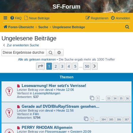
SF-Forum
FAQ
Neue Beiträge
Registrieren
Anmelden
S
Foren-Übersicht
Suche
Ungelesene Beiträge
u
Ungelesene Beiträge
c
Zur erweiterten Suche
h
Suche
Erweiterte Suche
e
Alle als gelesen markieren
• Die Suche ergab mehr als 1000 Treffer
Seite
1
von
50
1
2
3
4
5
50
Nächste
…
Themen
N
Lesewarnung! Hier setzt's Verrisse!
e
Letzter Beitrag von
deval
«
Heute 12:06
u
Verfasst in
Leseempfehlungen
e
Antworten:
537
1
33
34
35
36
r
…
B
N
Gerade auf DVD/BluRay/Stream gesehen...
e
e
i
Letzter Beitrag von
deval
«
Heute 11:56
u
t
Verfasst in
Film
e
r
Antworten:
5794
1
384
385
386
387
r
…
a
B
g
N
PERRY RHODAN Allgemein
e
e
i
Letzter Beitrag von
Flossensauger
«
Gestern 20:09