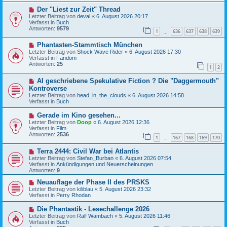
B
g
N
Der "Liest zur Zeit" Thread
e
e
i
Letzter Beitrag von
deval
«
6. August 2026 20:17
u
t
Verfasst in
Buch
e
r
Antworten:
9579
1
636
637
638
639
r
…
a
B
g
N
Phantasten-Stammtisch München
e
e
i
Letzter Beitrag von
Shock Wave Rider
«
6. August 2026 17:30
u
t
Verfasst in
Fandom
e
r
Antworten:
25
1
2
r
a
B
g
N
AI geschriebene Spekulative Fiction ? Die "Daggermouth"
e
e
i
Kontroverse
u
t
Letzter Beitrag von
head_in_the_clouds
«
6. August 2026 14:58
e
r
Verfasst in
Buch
r
a
B
g
N
Gerade im Kino gesehen...
e
e
Letzter Beitrag von
i
Doop
«
6. August 2026 12:36
u
Verfasst in
t
Film
e
Antworten:
r
2536
1
167
168
169
170
r
…
a
B
g
N
Terra 2444: Civil War bei Atlantis
e
e
i
Letzter Beitrag von
Stefan_Burban
«
6. August 2026 07:54
u
t
Verfasst in
Ankündigungen und Neuerscheinungen
e
r
Antworten:
9
r
a
B
N
g
Neuauflage der Phase II des PRSKS
e
e
Letzter Beitrag von
kiliblau
«
5. August 2026 23:32
i
u
Verfasst in
Perry Rhodan
t
e
r
r
N
Die Phantastik - Lesechallenge 2026
a
B
e
Letzter Beitrag von
Ralf Wambach
«
5. August 2026 11:46
g
e
u
Verfasst in
Buch
i
e