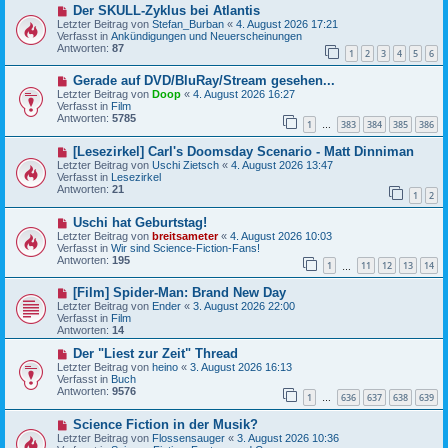
N
Der SKULL-Zyklus bei Atlantis
e
e
i
Letzter Beitrag von
Stefan_Burban
«
4. August 2026 17:21
u
t
Verfasst in
Ankündigungen und Neuerscheinungen
e
r
Antworten:
87
1
2
3
4
5
6
r
a
B
g
N
Gerade auf DVD/BluRay/Stream gesehen...
e
e
i
Letzter Beitrag von
Doop
«
4. August 2026 16:27
u
t
Verfasst in
Film
e
r
Antworten:
5785
1
383
384
385
386
r
…
a
B
g
N
[Lesezirkel] Carl's Doomsday Scenario - Matt Dinniman
e
e
i
Letzter Beitrag von
Uschi Zietsch
«
4. August 2026 13:47
u
t
Verfasst in
Lesezirkel
e
r
Antworten:
21
1
2
r
a
B
g
N
Uschi hat Geburtstag!
e
e
i
Letzter Beitrag von
breitsameter
«
4. August 2026 10:03
u
t
Verfasst in
Wir sind Science-Fiction-Fans!
e
r
Antworten:
195
1
11
12
13
14
r
…
a
B
g
N
[Film] Spider-Man: Brand New Day
e
e
i
Letzter Beitrag von
Ender
«
3. August 2026 22:00
u
t
Verfasst in
Film
e
r
Antworten:
14
r
a
B
N
g
Der "Liest zur Zeit" Thread
e
e
Letzter Beitrag von
heino
«
3. August 2026 16:13
i
u
Verfasst in
Buch
t
e
Antworten:
9576
1
636
637
638
639
r
r
…
a
B
N
g
Science Fiction in der Musik?
e
e
i
Letzter Beitrag von
Flossensauger
«
3. August 2026 10:36
u
t