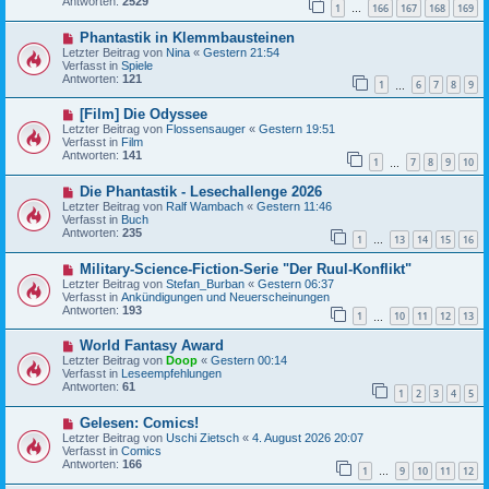
Antworten:
2529
1
166
167
168
169
r
…
a
B
g
N
Phantastik in Klemmbausteinen
e
e
i
Letzter Beitrag von
Nina
«
Gestern 21:54
u
t
Verfasst in
Spiele
e
r
Antworten:
121
1
6
7
8
9
r
…
a
B
g
N
[Film] Die Odyssee
e
e
i
Letzter Beitrag von
Flossensauger
«
Gestern 19:51
u
t
Verfasst in
Film
e
r
Antworten:
141
1
7
8
9
10
r
…
a
B
g
N
Die Phantastik - Lesechallenge 2026
e
e
i
Letzter Beitrag von
Ralf Wambach
«
Gestern 11:46
u
t
Verfasst in
Buch
e
r
Antworten:
235
1
13
14
15
16
r
…
a
B
g
N
Military-Science-Fiction-Serie "Der Ruul-Konflikt"
e
e
i
Letzter Beitrag von
Stefan_Burban
«
Gestern 06:37
u
t
Verfasst in
Ankündigungen und Neuerscheinungen
e
r
Antworten:
193
1
10
11
12
13
r
…
a
B
g
N
World Fantasy Award
e
e
i
Letzter Beitrag von
Doop
«
Gestern 00:14
u
t
Verfasst in
Leseempfehlungen
e
r
Antworten:
61
1
2
3
4
5
r
a
B
g
N
Gelesen: Comics!
e
e
i
Letzter Beitrag von
Uschi Zietsch
«
4. August 2026 20:07
u
t
Verfasst in
Comics
e
r
Antworten:
166
1
9
10
11
12
r
…
a
B
g