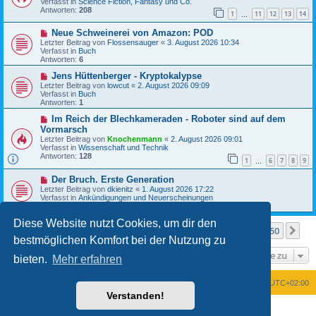
Verfasst in
Science Fiction, Fantasy und Co.
e
r
Antworten:
208
1
11
12
13
14
r
…
a
B
g
N
Neue Schweinerei von Amazon: POD
e
e
i
Letzter Beitrag von
Flossensauger
«
3. August 2026 10:34
u
t
Verfasst in
Buch
e
r
Antworten:
6
r
a
B
N
g
Jens Hüttenberger - Kryptokalypse
e
e
Letzter Beitrag von
lowcut
«
2. August 2026 09:09
i
u
Verfasst in
Buch
t
e
Antworten:
1
r
r
a
B
N
Im Reich der Blechkameraden - Roboter sind auf dem
g
e
e
Vormarsch
i
u
Letzter Beitrag von
Knochenmann
«
2. August 2026 09:01
t
e
Verfasst in
Wissenschaft und Technik
r
r
Antworten:
128
a
B
1
6
7
8
9
…
g
e
i
N
Der Bruch. Erste Generation
t
e
Letzter Beitrag von
dkienitz
«
1. August 2026 17:22
r
u
Verfasst in
Ankündigungen und Neuerscheinungen
a
e
Antworten:
2
g
r
B
Diese Website nutzt Cookies, um dir den
Seite
1
von
50
e
1
2
3
4
5
50
Nä
Die Suche ergab mehr als 1000 Treffer
…
i
bestmöglichen Komfort bei der Nutzung zu
t
Gehe zu
r
bieten.
Mehr erfahren
a
g
Foren-Übersicht
Alle Zeiten sind
UTC+02:00
Verstanden!
Powered by
phpBB
® Forum Software © phpBB Limited
Deutsche Übersetzung durch
phpBB.de