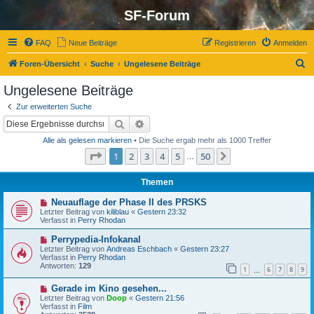
SF-Forum
FAQ
Neue Beiträge
Registrieren
Anmelden
S
Foren-Übersicht
Suche
Ungelesene Beiträge
u
Ungelesene Beiträge
c
Zur erweiterten Suche
h
Suche
Erweiterte Suche
e
Alle als gelesen markieren
• Die Suche ergab mehr als 1000 Treffer
Seite
1
von
50
1
2
3
4
5
50
Nächste
…
Themen
N
Neuauflage der Phase II des PRSKS
e
Letzter Beitrag von
kiliblau
«
Gestern 23:32
u
Verfasst in
Perry Rhodan
e
r
N
Perrypedia-Infokanal
B
e
Letzter Beitrag von
Andreas Eschbach
«
Gestern 23:27
e
u
Verfasst in
Perry Rhodan
i
e
Antworten:
129
t
1
6
7
8
9
r
…
r
B
a
N
Gerade im Kino gesehen...
e
g
e
i
Letzter Beitrag von
Doop
«
Gestern 21:56
u
t
Verfasst in
Film
e
r