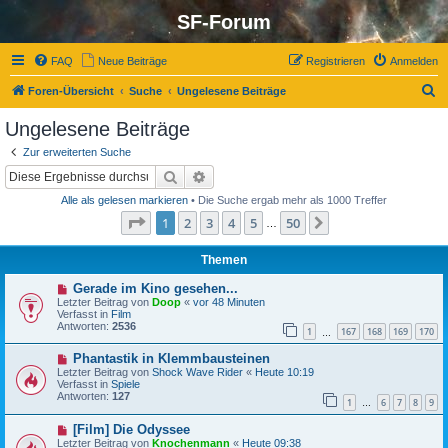
SF-Forum
FAQ
Neue Beiträge
Registrieren
Anmelden
S
Foren-Übersicht
Suche
Ungelesene Beiträge
u
Ungelesene Beiträge
c
Zur erweiterten Suche
h
Suche
Erweiterte Suche
e
Alle als gelesen markieren
• Die Suche ergab mehr als 1000 Treffer
Seite
1
von
50
1
2
3
4
5
50
Nächste
…
Themen
N
Gerade im Kino gesehen...
e
Letzter Beitrag von
Doop
«
vor 48 Minuten
u
Verfasst in
Film
e
Antworten:
2536
1
167
168
169
170
r
…
B
N
Phantastik in Klemmbausteinen
e
e
i
Letzter Beitrag von
Shock Wave Rider
«
Heute 10:19
u
t
Verfasst in
Spiele
e
r
Antworten:
127
1
6
7
8
9
r
…
a
B
g
N
[Film] Die Odyssee
e
e
i
Letzter Beitrag von
Knochenmann
«
Heute 09:38