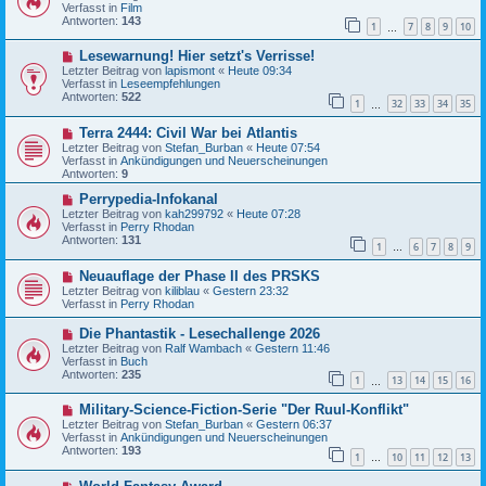
u
t
Verfasst in
Film
e
r
Antworten:
143
1
7
8
9
10
r
…
a
B
g
N
Lesewarnung! Hier setzt's Verrisse!
e
e
i
Letzter Beitrag von
lapismont
«
Heute 09:34
u
t
Verfasst in
Leseempfehlungen
e
r
Antworten:
522
1
32
33
34
35
r
…
a
B
g
N
Terra 2444: Civil War bei Atlantis
e
e
i
Letzter Beitrag von
Stefan_Burban
«
Heute 07:54
u
t
Verfasst in
Ankündigungen und Neuerscheinungen
e
r
Antworten:
9
r
a
B
N
g
Perrypedia-Infokanal
e
e
Letzter Beitrag von
kah299792
«
Heute 07:28
i
u
Verfasst in
Perry Rhodan
t
e
Antworten:
131
1
6
7
8
9
r
r
…
a
B
N
g
Neuauflage der Phase II des PRSKS
e
e
i
Letzter Beitrag von
kiliblau
«
Gestern 23:32
u
t
Verfasst in
Perry Rhodan
e
r
r
a
N
Die Phantastik - Lesechallenge 2026
B
g
e
Letzter Beitrag von
Ralf Wambach
«
Gestern 11:46
e
u
Verfasst in
Buch
i
e
Antworten:
235
t
1
13
14
15
16
r
…
r
B
a
N
Military-Science-Fiction-Serie "Der Ruul-Konflikt"
e
g
e
i
Letzter Beitrag von
Stefan_Burban
«
Gestern 06:37
u
t
Verfasst in
Ankündigungen und Neuerscheinungen
e
r
Antworten:
193
1
10
11
12
13
r
…
a
B
g
N
e