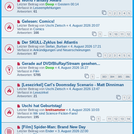
World Fantasy Award
e
i
Letzter Beitrag von
Doop
«
Gestern 00:14
u
t
Verfasst in
Leseempfehlungen
e
r
Antworten:
61
1
2
3
4
5
r
a
B
g
N
Gelesen: Comics!
e
e
i
Letzter Beitrag von
Uschi Zietsch
«
4. August 2026 20:07
u
t
Verfasst in
Comics
e
r
Antworten:
166
1
9
10
11
12
r
…
a
B
g
N
Der SKULL-Zyklus bei Atlantis
e
e
i
Letzter Beitrag von
Stefan_Burban
«
4. August 2026 17:21
u
t
Verfasst in
Ankündigungen und Neuerscheinungen
e
r
Antworten:
87
1
2
3
4
5
6
r
a
B
g
N
Gerade auf DVD/BluRay/Stream gesehen...
e
e
i
Letzter Beitrag von
Doop
«
4. August 2026 16:27
u
t
Verfasst in
Film
e
r
Antworten:
5785
1
383
384
385
386
r
…
a
B
g
N
[Lesezirkel] Carl's Doomsday Scenario - Matt Dinniman
e
e
i
Letzter Beitrag von
Uschi Zietsch
«
4. August 2026 13:47
u
t
Verfasst in
Lesezirkel
e
r
Antworten:
21
1
2
r
a
B
g
N
Uschi hat Geburtstag!
e
e
i
Letzter Beitrag von
breitsameter
«
4. August 2026 10:03
u
t
Verfasst in
Wir sind Science-Fiction-Fans!
e
r
Antworten:
195
1
11
12
13
14
r
…
a
B
g
N
[Film] Spider-Man: Brand New Day
e
e
i
Letzter Beitrag von
Ender
«
3. August 2026 22:00
u
t