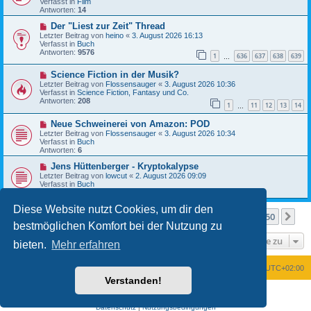
Verfasst in
Film
e
r
Antworten:
14
r
a
B
N
g
Der "Liest zur Zeit" Thread
e
e
Letzter Beitrag von
heino
«
3. August 2026 16:13
i
u
Verfasst in
Buch
t
e
Antworten:
9576
1
636
637
638
639
r
r
…
a
B
N
g
Science Fiction in der Musik?
e
e
i
Letzter Beitrag von
Flossensauger
«
3. August 2026 10:36
u
t
Verfasst in
Science Fiction, Fantasy und Co.
e
r
Antworten:
208
1
11
12
13
14
r
…
a
B
g
N
Neue Schweinerei von Amazon: POD
e
e
i
Letzter Beitrag von
Flossensauger
«
3. August 2026 10:34
u
t
Verfasst in
Buch
e
r
Antworten:
6
r
a
B
N
g
Jens Hüttenberger - Kryptokalypse
e
e
Letzter Beitrag von
lowcut
«
2. August 2026 09:09
i
u
Verfasst in
Buch
t
e
Antworten:
1
r
r
a
B
Diese Website nutzt Cookies, um dir den
g
Seite
1
von
50
e
1
2
3
4
5
50
Nä
Die Suche ergab mehr als 1000 Treffer
…
i
bestmöglichen Komfort bei der Nutzung zu
t
Gehe zu
r
bieten.
Mehr erfahren
a
g
Foren-Übersicht
Alle Zeiten sind
UTC+02:00
Verstanden!
Powered by
phpBB
® Forum Software © phpBB Limited
Deutsche Übersetzung durch
phpBB.de
Datenschutz
|
Nutzungsbedingungen