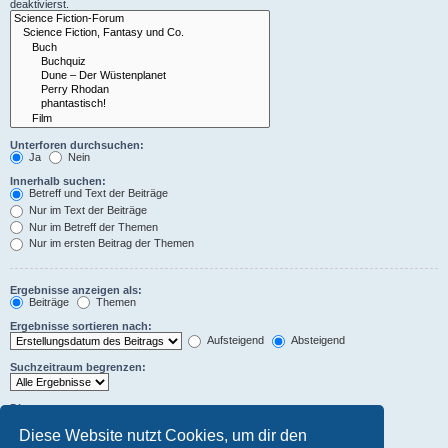
deaktivierst.
Unterforen durchsuchen:
Ja
Nein
Innerhalb suchen:
Betreff und Text der Beiträge
Nur im Text der Beiträge
Nur im Betreff der Themen
Nur im ersten Beitrag der Themen
Ergebnisse anzeigen als:
Beiträge
Themen
Ergebnisse sortieren nach:
Aufsteigend
Absteigend
Suchzeitraum begrenzen:
Die ersten:
Stelle 0 als Wert ein, damit der komplette Beitrag angezeigt wird.
Diese Website nutzt Cookies, um dir den
Zeichen der Beiträge anzeigen