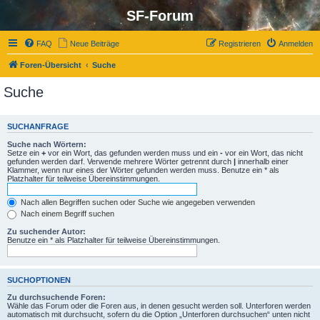
SF-Forum
FAQ
Neue Beiträge
Registrieren
Anmelden
Foren-Übersicht
Suche
Suche
SUCHANFRAGE
Suche nach Wörtern:
Setze ein
+
vor ein Wort, das gefunden werden muss und ein
-
vor ein Wort, das nicht
gefunden werden darf. Verwende mehrere Wörter getrennt durch
|
innerhalb einer
Klammer, wenn nur eines der Wörter gefunden werden muss. Benutze ein * als
Platzhalter für teilweise Übereinstimmungen.
Nach allen Begriffen suchen oder Suche wie angegeben verwenden
Nach einem Begriff suchen
Zu suchender Autor:
Benutze ein * als Platzhalter für teilweise Übereinstimmungen.
SUCHOPTIONEN
Zu durchsuchende Foren:
Wähle das Forum oder die Foren aus, in denen gesucht werden soll. Unterforen werden
automatisch mit durchsucht, sofern du die Option „Unterforen durchsuchen“ unten nicht