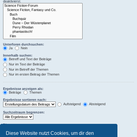
deaktivierst.
Unterforen durchsuchen:
Ja
Nein
Innerhalb suchen:
Betreff und Text der Beiträge
Nur im Text der Beiträge
Nur im Betreff der Themen
Nur im ersten Beitrag der Themen
Ergebnisse anzeigen als:
Beiträge
Themen
Ergebnisse sortieren nach:
Aufsteigend
Absteigend
Suchzeitraum begrenzen:
Die ersten:
Stelle 0 als Wert ein, damit der komplette Beitrag angezeigt wird.
Diese Website nutzt Cookies, um dir den
Zeichen der Beiträge anzeigen