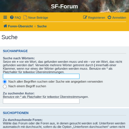
SF-Forum
FAQ
Neue Beiträge
Registrieren
Anmelden
Foren-Übersicht
Suche
Suche
SUCHANFRAGE
Suche nach Wörtern:
Setze ein
+
vor ein Wort, das gefunden werden muss und ein
-
vor ein Wort, das nicht
gefunden werden darf. Verwende mehrere Wörter getrennt durch
|
innerhalb einer
Klammer, wenn nur eines der Wörter gefunden werden muss. Benutze ein * als
Platzhalter für teilweise Übereinstimmungen.
Nach allen Begriffen suchen oder Suche wie angegeben verwenden
Nach einem Begriff suchen
Zu suchender Autor:
Benutze ein * als Platzhalter für teilweise Übereinstimmungen.
SUCHOPTIONEN
Zu durchsuchende Foren:
Wähle das Forum oder die Foren aus, in denen gesucht werden soll. Unterforen werden
automatisch mit durchsucht, sofern du die Option „Unterforen durchsuchen“ unten nicht