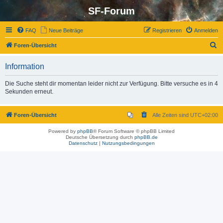
SF-Forum
FAQ
Neue Beiträge
Registrieren
Anmelden
S
Foren-Übersicht
u
Information
c
h
Die Suche steht dir momentan leider nicht zur Verfügung. Bitte versuche es in 4
Sekunden erneut.
e
Foren-Übersicht
Alle Zeiten sind
UTC+02:00
Powered by
phpBB
® Forum Software © phpBB Limited
Deutsche Übersetzung durch
phpBB.de
Datenschutz
|
Nutzungsbedingungen