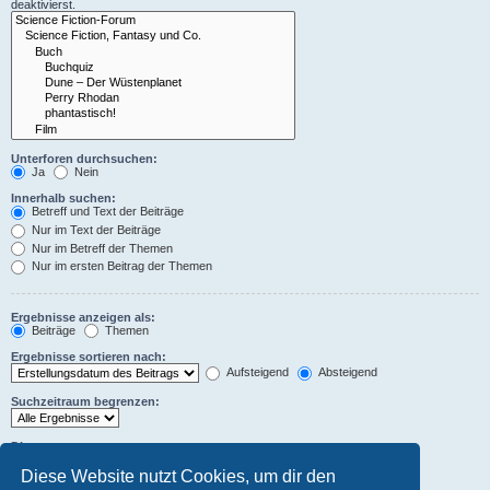
deaktivierst.
Unterforen durchsuchen:
Ja
Nein
Innerhalb suchen:
Betreff und Text der Beiträge
Nur im Text der Beiträge
Nur im Betreff der Themen
Nur im ersten Beitrag der Themen
Ergebnisse anzeigen als:
Beiträge
Themen
Ergebnisse sortieren nach:
Aufsteigend
Absteigend
Suchzeitraum begrenzen:
Die ersten:
Stelle 0 als Wert ein, damit der komplette Beitrag angezeigt wird.
Diese Website nutzt Cookies, um dir den
Zeichen der Beiträge anzeigen