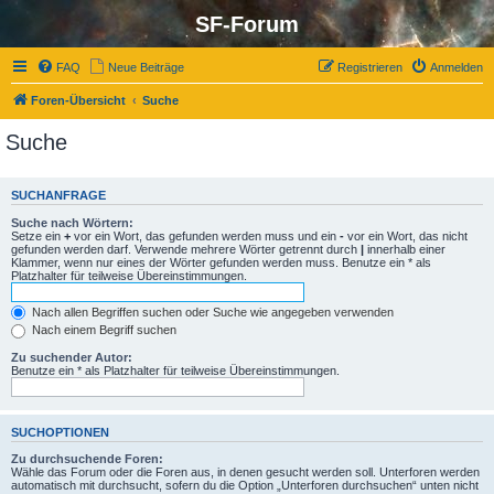
SF-Forum
FAQ
Neue Beiträge
Registrieren
Anmelden
Foren-Übersicht
Suche
Suche
SUCHANFRAGE
Suche nach Wörtern:
Setze ein
+
vor ein Wort, das gefunden werden muss und ein
-
vor ein Wort, das nicht
gefunden werden darf. Verwende mehrere Wörter getrennt durch
|
innerhalb einer
Klammer, wenn nur eines der Wörter gefunden werden muss. Benutze ein * als
Platzhalter für teilweise Übereinstimmungen.
Nach allen Begriffen suchen oder Suche wie angegeben verwenden
Nach einem Begriff suchen
Zu suchender Autor:
Benutze ein * als Platzhalter für teilweise Übereinstimmungen.
SUCHOPTIONEN
Zu durchsuchende Foren:
Wähle das Forum oder die Foren aus, in denen gesucht werden soll. Unterforen werden
automatisch mit durchsucht, sofern du die Option „Unterforen durchsuchen“ unten nicht