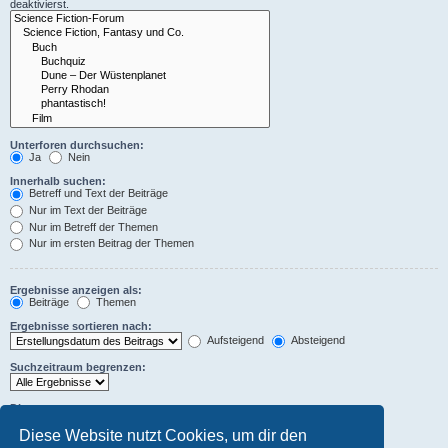
deaktivierst.
Unterforen durchsuchen:
Ja
Nein
Innerhalb suchen:
Betreff und Text der Beiträge
Nur im Text der Beiträge
Nur im Betreff der Themen
Nur im ersten Beitrag der Themen
Ergebnisse anzeigen als:
Beiträge
Themen
Ergebnisse sortieren nach:
Aufsteigend
Absteigend
Suchzeitraum begrenzen:
Die ersten:
Stelle 0 als Wert ein, damit der komplette Beitrag angezeigt wird.
Diese Website nutzt Cookies, um dir den
Zeichen der Beiträge anzeigen