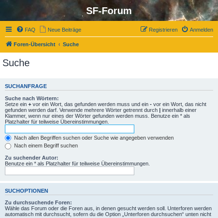
SF-Forum
FAQ
Neue Beiträge
Registrieren
Anmelden
Foren-Übersicht
Suche
Suche
SUCHANFRAGE
Suche nach Wörtern:
Setze ein
+
vor ein Wort, das gefunden werden muss und ein
-
vor ein Wort, das nicht
gefunden werden darf. Verwende mehrere Wörter getrennt durch
|
innerhalb einer
Klammer, wenn nur eines der Wörter gefunden werden muss. Benutze ein * als
Platzhalter für teilweise Übereinstimmungen.
Nach allen Begriffen suchen oder Suche wie angegeben verwenden
Nach einem Begriff suchen
Zu suchender Autor:
Benutze ein * als Platzhalter für teilweise Übereinstimmungen.
SUCHOPTIONEN
Zu durchsuchende Foren:
Wähle das Forum oder die Foren aus, in denen gesucht werden soll. Unterforen werden
automatisch mit durchsucht, sofern du die Option „Unterforen durchsuchen“ unten nicht