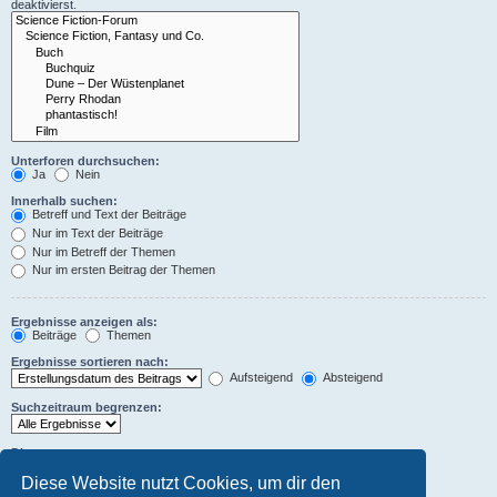
deaktivierst.
Unterforen durchsuchen:
Ja
Nein
Innerhalb suchen:
Betreff und Text der Beiträge
Nur im Text der Beiträge
Nur im Betreff der Themen
Nur im ersten Beitrag der Themen
Ergebnisse anzeigen als:
Beiträge
Themen
Ergebnisse sortieren nach:
Aufsteigend
Absteigend
Suchzeitraum begrenzen:
Die ersten:
Stelle 0 als Wert ein, damit der komplette Beitrag angezeigt wird.
Diese Website nutzt Cookies, um dir den
Zeichen der Beiträge anzeigen