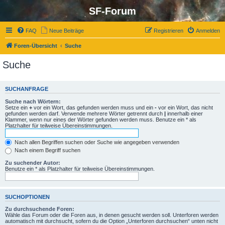
SF-Forum
FAQ
Neue Beiträge
Registrieren
Anmelden
Foren-Übersicht
Suche
Suche
SUCHANFRAGE
Suche nach Wörtern:
Setze ein
+
vor ein Wort, das gefunden werden muss und ein
-
vor ein Wort, das nicht
gefunden werden darf. Verwende mehrere Wörter getrennt durch
|
innerhalb einer
Klammer, wenn nur eines der Wörter gefunden werden muss. Benutze ein * als
Platzhalter für teilweise Übereinstimmungen.
Nach allen Begriffen suchen oder Suche wie angegeben verwenden
Nach einem Begriff suchen
Zu suchender Autor:
Benutze ein * als Platzhalter für teilweise Übereinstimmungen.
SUCHOPTIONEN
Zu durchsuchende Foren:
Wähle das Forum oder die Foren aus, in denen gesucht werden soll. Unterforen werden
automatisch mit durchsucht, sofern du die Option „Unterforen durchsuchen“ unten nicht