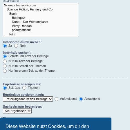
deaktivierst.
Unterforen durchsuchen:
Ja
Nein
Innerhalb suchen:
Betreff und Text der Beiträge
Nur im Text der Beiträge
Nur im Betreff der Themen
Nur im ersten Beitrag der Themen
Ergebnisse anzeigen als:
Beiträge
Themen
Ergebnisse sortieren nach:
Aufsteigend
Absteigend
Suchzeitraum begrenzen:
Die ersten:
Stelle 0 als Wert ein, damit der komplette Beitrag angezeigt wird.
Diese Website nutzt Cookies, um dir den
Zeichen der Beiträge anzeigen