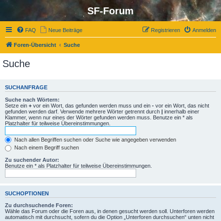
SF-Forum
FAQ
Neue Beiträge
Registrieren
Anmelden
Foren-Übersicht
Suche
Suche
SUCHANFRAGE
Suche nach Wörtern:
Setze ein
+
vor ein Wort, das gefunden werden muss und ein
-
vor ein Wort, das nicht
gefunden werden darf. Verwende mehrere Wörter getrennt durch
|
innerhalb einer
Klammer, wenn nur eines der Wörter gefunden werden muss. Benutze ein * als
Platzhalter für teilweise Übereinstimmungen.
Nach allen Begriffen suchen oder Suche wie angegeben verwenden
Nach einem Begriff suchen
Zu suchender Autor:
Benutze ein * als Platzhalter für teilweise Übereinstimmungen.
SUCHOPTIONEN
Zu durchsuchende Foren:
Wähle das Forum oder die Foren aus, in denen gesucht werden soll. Unterforen werden
automatisch mit durchsucht, sofern du die Option „Unterforen durchsuchen“ unten nicht