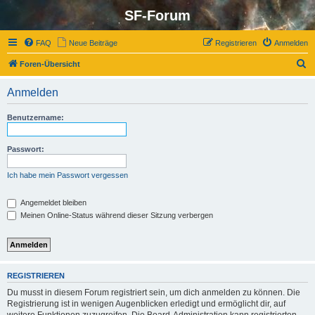
SF-Forum
FAQ
Neue Beiträge
Registrieren
Anmelden
S
Foren-Übersicht
u
Anmelden
c
h
Benutzername:
e
Passwort:
Ich habe mein Passwort vergessen
Angemeldet bleiben
Meinen Online-Status während dieser Sitzung verbergen
REGISTRIEREN
Du musst in diesem Forum registriert sein, um dich anmelden zu können. Die
Registrierung ist in wenigen Augenblicken erledigt und ermöglicht dir, auf
weitere Funktionen zuzugreifen. Die Board-Administration kann registrierten