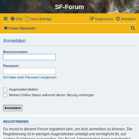
SF-Forum
FAQ
Neue Beiträge
Registrieren
Anmelden
S
Foren-Übersicht
u
Anmelden
c
h
Benutzername:
e
Passwort:
Ich habe mein Passwort vergessen
Angemeldet bleiben
Meinen Online-Status während dieser Sitzung verbergen
REGISTRIEREN
Du musst in diesem Forum registriert sein, um dich anmelden zu können. Die
Registrierung ist in wenigen Augenblicken erledigt und ermöglicht dir, auf
weitere Funktionen zuzugreifen. Die Board-Administration kann registrierten