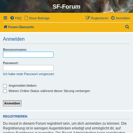
SF-Forum
FAQ
Neue Beiträge
Registrieren
Anmelden
S
Foren-Übersicht
u
Anmelden
c
h
Benutzername:
e
Passwort:
Ich habe mein Passwort vergessen
Angemeldet bleiben
Meinen Online-Status während dieser Sitzung verbergen
REGISTRIEREN
Du musst in diesem Forum registriert sein, um dich anmelden zu können. Die
Registrierung ist in wenigen Augenblicken erledigt und ermöglicht dir, auf
weitere Funktionen zuzugreifen. Die Board-Administration kann registrierten