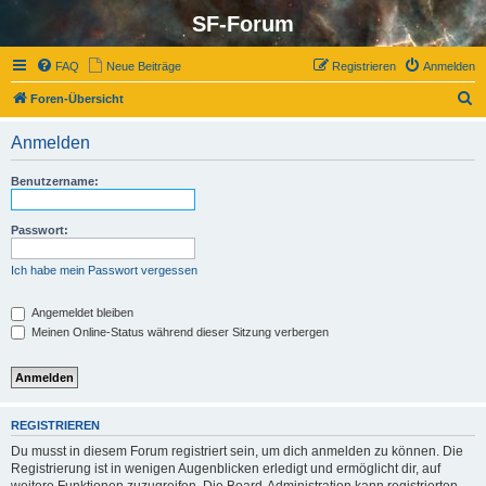
SF-Forum
FAQ
Neue Beiträge
Registrieren
Anmelden
S
Foren-Übersicht
u
Anmelden
c
h
Benutzername:
e
Passwort:
Ich habe mein Passwort vergessen
Angemeldet bleiben
Meinen Online-Status während dieser Sitzung verbergen
REGISTRIEREN
Du musst in diesem Forum registriert sein, um dich anmelden zu können. Die
Registrierung ist in wenigen Augenblicken erledigt und ermöglicht dir, auf
weitere Funktionen zuzugreifen. Die Board-Administration kann registrierten