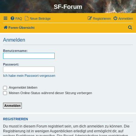
SF-Forum
FAQ
Neue Beiträge
Registrieren
Anmelden
S
Foren-Übersicht
u
Anmelden
c
h
Benutzername:
e
Passwort:
Ich habe mein Passwort vergessen
Angemeldet bleiben
Meinen Online-Status während dieser Sitzung verbergen
REGISTRIEREN
Du musst in diesem Forum registriert sein, um dich anmelden zu können. Die
Registrierung ist in wenigen Augenblicken erledigt und ermöglicht dir, auf
weitere Funktionen zuzugreifen. Die Board-Administration kann registrierten