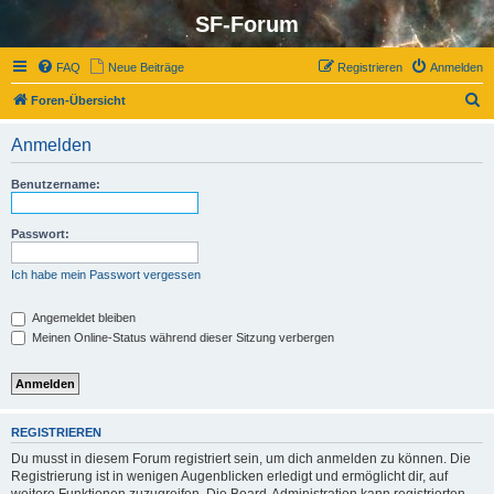
SF-Forum
FAQ
Neue Beiträge
Registrieren
Anmelden
S
Foren-Übersicht
u
Anmelden
c
h
Benutzername:
e
Passwort:
Ich habe mein Passwort vergessen
Angemeldet bleiben
Meinen Online-Status während dieser Sitzung verbergen
REGISTRIEREN
Du musst in diesem Forum registriert sein, um dich anmelden zu können. Die
Registrierung ist in wenigen Augenblicken erledigt und ermöglicht dir, auf
weitere Funktionen zuzugreifen. Die Board-Administration kann registrierten