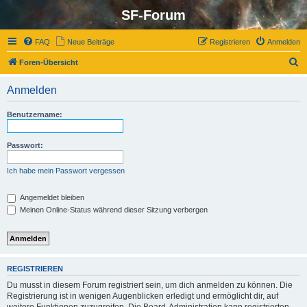
SF-Forum
FAQ
Neue Beiträge
Registrieren
Anmelden
S
Foren-Übersicht
u
Anmelden
c
h
Benutzername:
e
Passwort:
Ich habe mein Passwort vergessen
Angemeldet bleiben
Meinen Online-Status während dieser Sitzung verbergen
REGISTRIEREN
Du musst in diesem Forum registriert sein, um dich anmelden zu können. Die
Registrierung ist in wenigen Augenblicken erledigt und ermöglicht dir, auf
weitere Funktionen zuzugreifen. Die Board-Administration kann registrierten