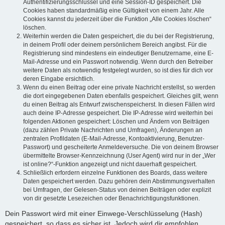
Authentifizierungsschlüssel und eine Session-ID gespeichert. Die
Cookies haben standardmäßig eine Gültigkeit von einem Jahr. Alle
Cookies kannst du jederzeit über die Funktion „Alle Cookies löschen“
löschen.
Weiterhin werden die Daten gespeichert, die du bei der Registrierung,
in deinem Profil oder deinem persönlichem Bereich angibst. Für die
Registrierung sind mindestens ein eindeutiger Benutzername, eine E-
Mail-Adresse und ein Passwort notwendig. Wenn durch den Betreiber
weitere Daten als notwendig festgelegt wurden, so ist dies für dich vor
deren Eingabe ersichtlich.
Wenn du einen Beitrag oder eine private Nachricht erstellst, so werden
die dort eingegebenen Daten ebenfalls gespeichert. Gleiches gilt, wenn
du einen Beitrag als Entwurf zwischenspeicherst. In diesen Fällen wird
auch deine IP-Adresse gespeichert. Die IP-Adresse wird weiterhin bei
folgenden Aktionen gespeichert: Löschen und Ändern von Beiträgen
(dazu zählen Private Nachrichten und Umfragen), Änderungen an
zentralen Profildaten (E-Mail-Adresse, Kontoaktivierung, Benutzer-
Passwort) und gescheiterte Anmeldeversuche. Die von deinem Browser
übermittelte Browser-Kennzeichnung (User Agent) wird nur in der „Wer
ist online?“-Funktion angezeigt und nicht dauerhaft gespeichert.
Schließlich erfordern einzelne Funktionen des Boards, dass weitere
Daten gespeichert werden. Dazu gehören dein Abstimmungsverhalten
bei Umfragen, der Gelesen-Status von deinen Beiträgen oder explizit
von dir gesetzte Lesezeichen oder Benachrichtigungsfunktionen.
Dein Passwort wird mit einer Einwege-Verschlüsselung (Hash)
gespeichert, so dass es sicher ist. Jedoch wird dir empfohlen,