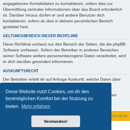
angegebenen Kontaktdaten zu kontaktieren, sofern dies zur
Übermittlung zentraler Informationen über das Board erforderlich
ist. Darüber hinaus dürfen er und andere Benutzer dich
kontaktieren, sofern du dies in deinem persönlichen Bereich
gestattet hast.
GELTUNGSBEREICH DIESER RICHTLINIE
Diese Richtlinie umfasst nur den Bereich der Seiten, die die phpBB-
Software umfassen. Sofern der Betreiber in anderen Bereichen
seiner Software weitere personenbezogene Daten verarbeitet, wird
er dich darüber gesondert informieren.
AUSKUNFTSRECHT
Der Betreiber erteilt dir auf Anfrage Auskunft, welche Daten über
dich gespeichert sind.
Diese Website nutzt Cookies, um dir den
Du kannst jederzeit die Löschung bzw. Sperrung deiner Daten
bestmöglichen Komfort bei der Nutzung zu
verlangen. Kontaktiere hierzu bitte den Betreiber.
bieten.
Mehr erfahren
Foren-Übersicht
Alle Zeiten sind
UTC+02:00
Verstanden!
Powered by
phpBB
® Forum Software © phpBB Limited
Deutsche Übersetzung durch
phpBB.de