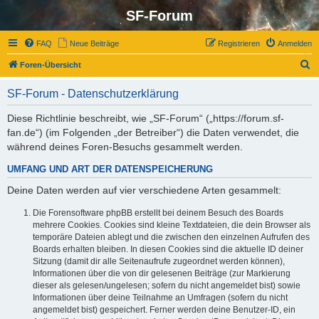
SF-Forum
FAQ
Neue Beiträge
Registrieren
Anmelden
S
Foren-Übersicht
u
SF-Forum - Datenschutzerklärung
c
h
Diese Richtlinie beschreibt, wie „SF-Forum“ („https://forum.sf-
fan.de“) (im Folgenden „der Betreiber“) die Daten verwendet, die
e
während deines Foren-Besuchs gesammelt werden.
UMFANG UND ART DER DATENSPEICHERUNG
Deine Daten werden auf vier verschiedene Arten gesammelt:
Die Forensoftware phpBB erstellt bei deinem Besuch des Boards
mehrere Cookies. Cookies sind kleine Textdateien, die dein Browser als
temporäre Dateien ablegt und die zwischen den einzelnen Aufrufen des
Boards erhalten bleiben. In diesen Cookies sind die aktuelle ID deiner
Sitzung (damit dir alle Seitenaufrufe zugeordnet werden können),
Informationen über die von dir gelesenen Beiträge (zur Markierung
dieser als gelesen/ungelesen; sofern du nicht angemeldet bist) sowie
Informationen über deine Teilnahme an Umfragen (sofern du nicht
angemeldet bist) gespeichert. Ferner werden deine Benutzer-ID, ein