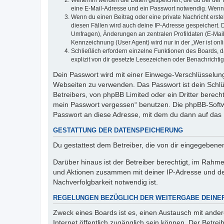
Weiterhin werden die Daten gespeichert, die du bei der 
eine E-Mail-Adresse und ein Passwort notwendig. Wenn du
Wenn du einen Beitrag oder eine private Nachricht erste
diesen Fällen wird auch deine IP-Adresse gespeichert. 
Umfragen), Änderungen an zentralen Profildaten (E-Mai
Kennzeichnung (User Agent) wird nur in der „Wer ist onl
Schließlich erfordern einzelne Funktionen des Boards,
explizit von dir gesetzte Lesezeichen oder Benachrichti
Dein Passwort wird mit einer Einwege-Verschlüsselung 
Webseiten zu verwenden. Das Passwort ist dein Schlü
Betreibers, von phpBB Limited oder ein Dritter berec
mein Passwort vergessen“ benutzen. Die phpBB-Softw
Passwort an diese Adresse, mit dem du dann auf das 
GESTATTUNG DER DATENSPEICHERUNG
Du gestattest dem Betreiber, die von dir eingegeben
Darüber hinaus ist der Betreiber berechtigt, im Rahm
und Aktionen zusammen mit deiner IP-Adresse und de
Nachverfolgbarkeit notwendig ist.
REGELUNGEN BEZÜGLICH DER WEITERGABE DEINE
Zweck eines Boards ist es, einen Austausch mit andere
Internet öffentlich zugänglich sein können. Der Betrei