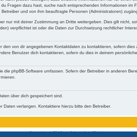
n du Fragen dazu hast, suche nach entsprechenden Informationen im Fo
n Betreiber und von ihm beauftragte Personen (Administratoren) zugäng
r nur mit deiner Zustimmung an Dritte weitergeben. Dies gilt nicht, s
n) verpflichtet ist oder die Daten zur Durchsetzung rechtlicher Interes
er den von dir angegebenen Kontaktdaten zu kontaktieren, sofern dies 
andere Benutzer dich kontaktieren, sofern du dies in deinem persönliche
, die die phpBB-Software umfassen. Sofern der Betreiber in anderen Be
ormieren.
 Daten über dich gespeichert sind.
 Daten verlangen. Kontaktiere hierzu bitte den Betreiber.
Powered by
phpBB
® Forum Software © phpBB Limited
Deutsche Übersetzung durch
phpBB.de