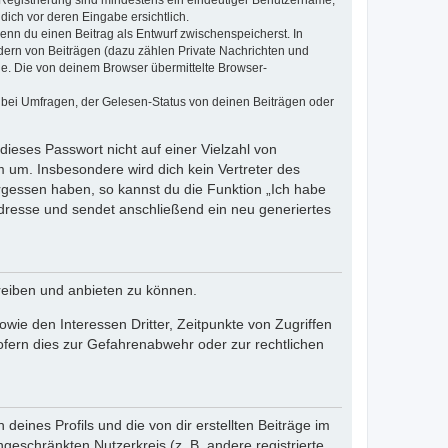
e Registrierung sind mindestens ein eindeutiger Benutzername,
dich vor deren Eingabe ersichtlich.
wenn du einen Beitrag als Entwurf zwischenspeicherst. In
dern von Beiträgen (dazu zählen Private Nachrichten und
e. Die von deinem Browser übermittelte Browser-
 bei Umfragen, der Gelesen-Status von deinen Beiträgen oder
dieses Passwort nicht auf einer Vielzahl von
 um. Insbesondere wird dich kein Vertreter des
ergessen haben, so kannst du die Funktion „Ich habe
resse und sendet anschließend ein neu generiertes
reiben und anbieten zu können.
ie den Interessen Dritter, Zeitpunkte von Zugriffen
fern dies zur Gefahrenabwehr oder zur rechtlichen
eines Profils und die von dir erstellten Beiträge im
ngeschränkten Nutzerkreis (z. B. andere registrierte