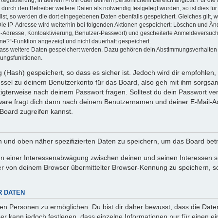
Registrierung, in deinem Profil oder deinem persönlichem Bereich angibst. Für di
rch den Betreiber weitere Daten als notwendig festgelegt wurden, so ist dies für 
llst, so werden die dort eingegebenen Daten ebenfalls gespeichert. Gleiches gilt, 
Die IP-Adresse wird weiterhin bei folgenden Aktionen gespeichert: Löschen und Än
l-Adresse, Kontoaktivierung, Benutzer-Passwort) und gescheiterte Anmeldeversuch
ine?“-Funktion angezeigt und nicht dauerhaft gespeichert.
 dass weitere Daten gespeichert werden. Dazu gehören dein Abstimmungsverhalten
gungsfunktionen.
(Hash) gespeichert, so dass es sicher ist. Jedoch wird dir empfohlen, 
ssel zu deinem Benutzerkonto für das Board, also geh mit ihm sorgsam
htigterweise nach deinem Passwort fragen. Solltest du dein Passwort v
are fragt dich dann nach deinem Benutzernamen und deiner E-Mail-Ad
Board zugreifen kannst.
en und oben näher spezifizierten Daten zu speichern, um das Board bet
en einer Interessenabwägung zwischen deinen und seinen Interessen sow
r von deinem Browser übermittelter Browser-Kennung zu speichern, so
R DATEN
n Personen zu ermöglichen. Du bist dir daher bewusst, dass die Daten d
ber kann jedoch festlegen, dass einzelne Informationen nur für einen ei