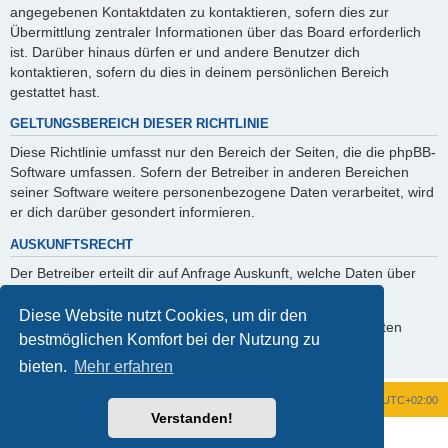
angegebenen Kontaktdaten zu kontaktieren, sofern dies zur
Übermittlung zentraler Informationen über das Board erforderlich
ist. Darüber hinaus dürfen er und andere Benutzer dich
kontaktieren, sofern du dies in deinem persönlichen Bereich
gestattet hast.
GELTUNGSBEREICH DIESER RICHTLINIE
Diese Richtlinie umfasst nur den Bereich der Seiten, die die phpBB-
Software umfassen. Sofern der Betreiber in anderen Bereichen
seiner Software weitere personenbezogene Daten verarbeitet, wird
er dich darüber gesondert informieren.
AUSKUNFTSRECHT
Der Betreiber erteilt dir auf Anfrage Auskunft, welche Daten über
dich gespeichert sind.
Diese Website nutzt Cookies, um dir den
Du kannst jederzeit die Löschung bzw. Sperrung deiner Daten
bestmöglichen Komfort bei der Nutzung zu
verlangen. Kontaktiere hierzu bitte den Betreiber.
bieten.
Mehr erfahren
Foren-Übersicht
Alle Zeiten sind
UTC+02:00
Verstanden!
Powered by
phpBB
® Forum Software © phpBB Limited
Deutsche Übersetzung durch
phpBB.de