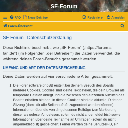
SF-Forum
FAQ
Neue Beiträge
Registrieren
Anmelden
S
Foren-Übersicht
u
SF-Forum - Datenschutzerklärung
c
h
Diese Richtlinie beschreibt, wie „SF-Forum“ („https://forum.sf-
fan.de“) (im Folgenden „der Betreiber“) die Daten verwendet, die
e
während deines Foren-Besuchs gesammelt werden.
UMFANG UND ART DER DATENSPEICHERUNG
Deine Daten werden auf vier verschiedene Arten gesammelt:
Die Forensoftware phpBB erstellt bei deinem Besuch des Boards
mehrere Cookies. Cookies sind kleine Textdateien, die dein Browser als
temporäre Dateien ablegt und die zwischen den einzelnen Aufrufen des
Boards erhalten bleiben. In diesen Cookies sind die aktuelle ID deiner
Sitzung (damit dir alle Seitenaufrufe zugeordnet werden können),
Informationen über die von dir gelesenen Beiträge (zur Markierung
dieser als gelesen/ungelesen; sofern du nicht angemeldet bist) sowie
Informationen über deine Teilnahme an Umfragen (sofern du nicht
angemeldet bist) gespeichert. Ferner werden deine Benutzer-ID, ein