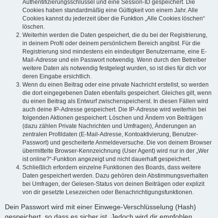
Authentifizierungsschlüssel und eine Session-ID gespeichert. Die
Cookies haben standardmäßig eine Gültigkeit von einem Jahr. Alle
Cookies kannst du jederzeit über die Funktion „Alle Cookies löschen“
löschen.
Weiterhin werden die Daten gespeichert, die du bei der Registrierung,
in deinem Profil oder deinem persönlichem Bereich angibst. Für die
Registrierung sind mindestens ein eindeutiger Benutzername, eine E-
Mail-Adresse und ein Passwort notwendig. Wenn durch den Betreiber
weitere Daten als notwendig festgelegt wurden, so ist dies für dich vor
deren Eingabe ersichtlich.
Wenn du einen Beitrag oder eine private Nachricht erstellst, so werden
die dort eingegebenen Daten ebenfalls gespeichert. Gleiches gilt, wenn
du einen Beitrag als Entwurf zwischenspeicherst. In diesen Fällen wird
auch deine IP-Adresse gespeichert. Die IP-Adresse wird weiterhin bei
folgenden Aktionen gespeichert: Löschen und Ändern von Beiträgen
(dazu zählen Private Nachrichten und Umfragen), Änderungen an
zentralen Profildaten (E-Mail-Adresse, Kontoaktivierung, Benutzer-
Passwort) und gescheiterte Anmeldeversuche. Die von deinem Browser
übermittelte Browser-Kennzeichnung (User Agent) wird nur in der „Wer
ist online?“-Funktion angezeigt und nicht dauerhaft gespeichert.
Schließlich erfordern einzelne Funktionen des Boards, dass weitere
Daten gespeichert werden. Dazu gehören dein Abstimmungsverhalten
bei Umfragen, der Gelesen-Status von deinen Beiträgen oder explizit
von dir gesetzte Lesezeichen oder Benachrichtigungsfunktionen.
Dein Passwort wird mit einer Einwege-Verschlüsselung (Hash)
gespeichert, so dass es sicher ist. Jedoch wird dir empfohlen,