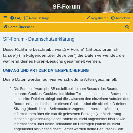
SF-Forum
FAQ
Neue Beiträge
Registrieren
Anmelden
S
Foren-Übersicht
u
SF-Forum - Datenschutzerklärung
c
h
Diese Richtlinie beschreibt, wie „SF-Forum“ („https://forum.sf-
fan.de“) (im Folgenden „der Betreiber“) die Daten verwendet, die
e
während deines Foren-Besuchs gesammelt werden.
UMFANG UND ART DER DATENSPEICHERUNG
Deine Daten werden auf vier verschiedene Arten gesammelt:
Die Forensoftware phpBB erstellt bei deinem Besuch des Boards
mehrere Cookies. Cookies sind kleine Textdateien, die dein Browser als
temporäre Dateien ablegt und die zwischen den einzelnen Aufrufen des
Boards erhalten bleiben. In diesen Cookies sind die aktuelle ID deiner
Sitzung (damit dir alle Seitenaufrufe zugeordnet werden können),
Informationen über die von dir gelesenen Beiträge (zur Markierung
dieser als gelesen/ungelesen; sofern du nicht angemeldet bist) sowie
Informationen über deine Teilnahme an Umfragen (sofern du nicht
angemeldet bist) gespeichert. Ferner werden deine Benutzer-ID, ein