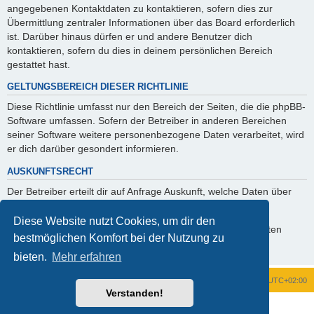
angegebenen Kontaktdaten zu kontaktieren, sofern dies zur
Übermittlung zentraler Informationen über das Board erforderlich
ist. Darüber hinaus dürfen er und andere Benutzer dich
kontaktieren, sofern du dies in deinem persönlichen Bereich
gestattet hast.
GELTUNGSBEREICH DIESER RICHTLINIE
Diese Richtlinie umfasst nur den Bereich der Seiten, die die phpBB-
Software umfassen. Sofern der Betreiber in anderen Bereichen
seiner Software weitere personenbezogene Daten verarbeitet, wird
er dich darüber gesondert informieren.
AUSKUNFTSRECHT
Der Betreiber erteilt dir auf Anfrage Auskunft, welche Daten über
dich gespeichert sind.
Diese Website nutzt Cookies, um dir den
Du kannst jederzeit die Löschung bzw. Sperrung deiner Daten
bestmöglichen Komfort bei der Nutzung zu
verlangen. Kontaktiere hierzu bitte den Betreiber.
bieten.
Mehr erfahren
Foren-Übersicht
Alle Zeiten sind
UTC+02:00
Verstanden!
Powered by
phpBB
® Forum Software © phpBB Limited
Deutsche Übersetzung durch
phpBB.de