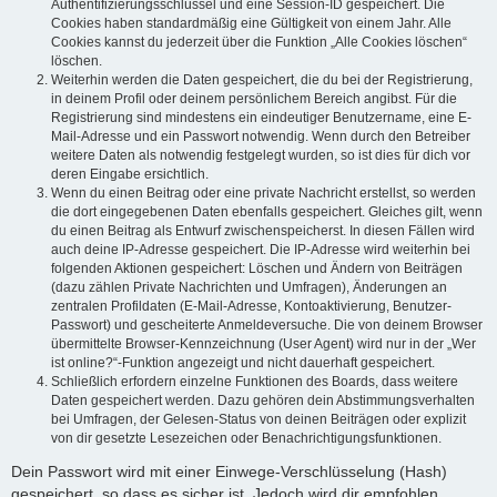
Authentifizierungsschlüssel und eine Session-ID gespeichert. Die
Cookies haben standardmäßig eine Gültigkeit von einem Jahr. Alle
Cookies kannst du jederzeit über die Funktion „Alle Cookies löschen“
löschen.
Weiterhin werden die Daten gespeichert, die du bei der Registrierung,
in deinem Profil oder deinem persönlichem Bereich angibst. Für die
Registrierung sind mindestens ein eindeutiger Benutzername, eine E-
Mail-Adresse und ein Passwort notwendig. Wenn durch den Betreiber
weitere Daten als notwendig festgelegt wurden, so ist dies für dich vor
deren Eingabe ersichtlich.
Wenn du einen Beitrag oder eine private Nachricht erstellst, so werden
die dort eingegebenen Daten ebenfalls gespeichert. Gleiches gilt, wenn
du einen Beitrag als Entwurf zwischenspeicherst. In diesen Fällen wird
auch deine IP-Adresse gespeichert. Die IP-Adresse wird weiterhin bei
folgenden Aktionen gespeichert: Löschen und Ändern von Beiträgen
(dazu zählen Private Nachrichten und Umfragen), Änderungen an
zentralen Profildaten (E-Mail-Adresse, Kontoaktivierung, Benutzer-
Passwort) und gescheiterte Anmeldeversuche. Die von deinem Browser
übermittelte Browser-Kennzeichnung (User Agent) wird nur in der „Wer
ist online?“-Funktion angezeigt und nicht dauerhaft gespeichert.
Schließlich erfordern einzelne Funktionen des Boards, dass weitere
Daten gespeichert werden. Dazu gehören dein Abstimmungsverhalten
bei Umfragen, der Gelesen-Status von deinen Beiträgen oder explizit
von dir gesetzte Lesezeichen oder Benachrichtigungsfunktionen.
Dein Passwort wird mit einer Einwege-Verschlüsselung (Hash)
gespeichert, so dass es sicher ist. Jedoch wird dir empfohlen,