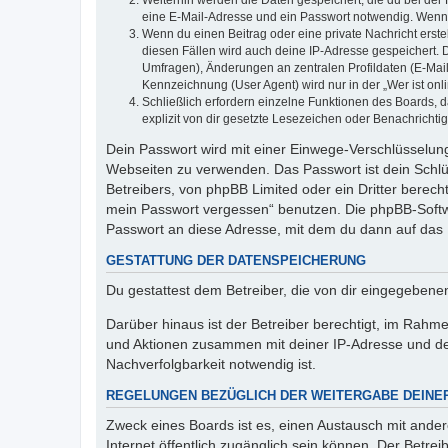
Weiterhin werden die Daten gespeichert, die du bei der 
eine E-Mail-Adresse und ein Passwort notwendig. Wenn du
Wenn du einen Beitrag oder eine private Nachricht erste
diesen Fällen wird auch deine IP-Adresse gespeichert. 
Umfragen), Änderungen an zentralen Profildaten (E-Mai
Kennzeichnung (User Agent) wird nur in der „Wer ist onl
Schließlich erfordern einzelne Funktionen des Boards,
explizit von dir gesetzte Lesezeichen oder Benachrichti
Dein Passwort wird mit einer Einwege-Verschlüsselung 
Webseiten zu verwenden. Das Passwort ist dein Schlü
Betreibers, von phpBB Limited oder ein Dritter berec
mein Passwort vergessen“ benutzen. Die phpBB-Softw
Passwort an diese Adresse, mit dem du dann auf das 
GESTATTUNG DER DATENSPEICHERUNG
Du gestattest dem Betreiber, die von dir eingegeben
Darüber hinaus ist der Betreiber berechtigt, im Rahm
und Aktionen zusammen mit deiner IP-Adresse und de
Nachverfolgbarkeit notwendig ist.
REGELUNGEN BEZÜGLICH DER WEITERGABE DEINE
Zweck eines Boards ist es, einen Austausch mit andere
Internet öffentlich zugänglich sein können. Der Betrei