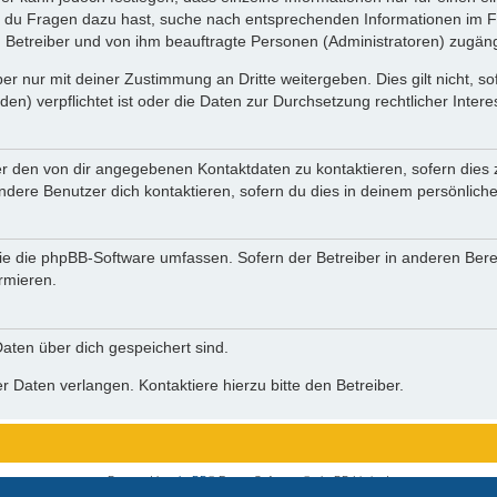
n du Fragen dazu hast, suche nach entsprechenden Informationen im Fo
n Betreiber und von ihm beauftragte Personen (Administratoren) zugäng
r nur mit deiner Zustimmung an Dritte weitergeben. Dies gilt nicht, s
n) verpflichtet ist oder die Daten zur Durchsetzung rechtlicher Interes
er den von dir angegebenen Kontaktdaten zu kontaktieren, sofern dies 
andere Benutzer dich kontaktieren, sofern du dies in deinem persönliche
, die die phpBB-Software umfassen. Sofern der Betreiber in anderen Be
ormieren.
 Daten über dich gespeichert sind.
 Daten verlangen. Kontaktiere hierzu bitte den Betreiber.
Powered by
phpBB
® Forum Software © phpBB Limited
Deutsche Übersetzung durch
phpBB.de