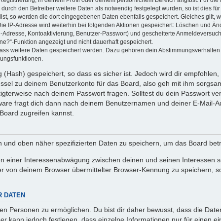
Registrierung, in deinem Profil oder deinem persönlichem Bereich angibst. Für di
rch den Betreiber weitere Daten als notwendig festgelegt wurden, so ist dies für 
llst, so werden die dort eingegebenen Daten ebenfalls gespeichert. Gleiches gilt, 
Die IP-Adresse wird weiterhin bei folgenden Aktionen gespeichert: Löschen und Än
l-Adresse, Kontoaktivierung, Benutzer-Passwort) und gescheiterte Anmeldeversuch
ine?“-Funktion angezeigt und nicht dauerhaft gespeichert.
 dass weitere Daten gespeichert werden. Dazu gehören dein Abstimmungsverhalten
gungsfunktionen.
(Hash) gespeichert, so dass es sicher ist. Jedoch wird dir empfohlen, 
ssel zu deinem Benutzerkonto für das Board, also geh mit ihm sorgsam
htigterweise nach deinem Passwort fragen. Solltest du dein Passwort v
are fragt dich dann nach deinem Benutzernamen und deiner E-Mail-Ad
Board zugreifen kannst.
en und oben näher spezifizierten Daten zu speichern, um das Board bet
en einer Interessenabwägung zwischen deinen und seinen Interessen sow
r von deinem Browser übermittelter Browser-Kennung zu speichern, so
R DATEN
n Personen zu ermöglichen. Du bist dir daher bewusst, dass die Daten d
ber kann jedoch festlegen, dass einzelne Informationen nur für einen ei