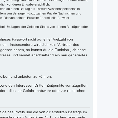
e Registrierung sind mindestens ein eindeutiger Benutzername,
dich vor deren Eingabe ersichtlich.
wenn du einen Beitrag als Entwurf zwischenspeicherst. In
dern von Beiträgen (dazu zählen Private Nachrichten und
e. Die von deinem Browser übermittelte Browser-
 bei Umfragen, der Gelesen-Status von deinen Beiträgen oder
dieses Passwort nicht auf einer Vielzahl von
 um. Insbesondere wird dich kein Vertreter des
ergessen haben, so kannst du die Funktion „Ich habe
resse und sendet anschließend ein neu generiertes
reiben und anbieten zu können.
ie den Interessen Dritter, Zeitpunkte von Zugriffen
fern dies zur Gefahrenabwehr oder zur rechtlichen
eines Profils und die von dir erstellten Beiträge im
ngeschränkten Nutzerkreis (z. B. andere registrierte