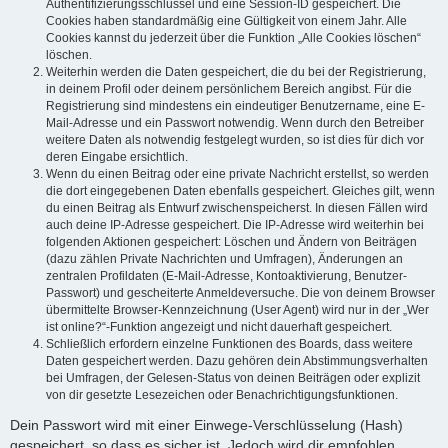
Authentifizierungsschlüssel und eine Session-ID gespeichert. Die
Cookies haben standardmäßig eine Gültigkeit von einem Jahr. Alle
Cookies kannst du jederzeit über die Funktion „Alle Cookies löschen“
löschen.
Weiterhin werden die Daten gespeichert, die du bei der Registrierung,
in deinem Profil oder deinem persönlichem Bereich angibst. Für die
Registrierung sind mindestens ein eindeutiger Benutzername, eine E-
Mail-Adresse und ein Passwort notwendig. Wenn durch den Betreiber
weitere Daten als notwendig festgelegt wurden, so ist dies für dich vor
deren Eingabe ersichtlich.
Wenn du einen Beitrag oder eine private Nachricht erstellst, so werden
die dort eingegebenen Daten ebenfalls gespeichert. Gleiches gilt, wenn
du einen Beitrag als Entwurf zwischenspeicherst. In diesen Fällen wird
auch deine IP-Adresse gespeichert. Die IP-Adresse wird weiterhin bei
folgenden Aktionen gespeichert: Löschen und Ändern von Beiträgen
(dazu zählen Private Nachrichten und Umfragen), Änderungen an
zentralen Profildaten (E-Mail-Adresse, Kontoaktivierung, Benutzer-
Passwort) und gescheiterte Anmeldeversuche. Die von deinem Browser
übermittelte Browser-Kennzeichnung (User Agent) wird nur in der „Wer
ist online?“-Funktion angezeigt und nicht dauerhaft gespeichert.
Schließlich erfordern einzelne Funktionen des Boards, dass weitere
Daten gespeichert werden. Dazu gehören dein Abstimmungsverhalten
bei Umfragen, der Gelesen-Status von deinen Beiträgen oder explizit
von dir gesetzte Lesezeichen oder Benachrichtigungsfunktionen.
Dein Passwort wird mit einer Einwege-Verschlüsselung (Hash)
gespeichert, so dass es sicher ist. Jedoch wird dir empfohlen,