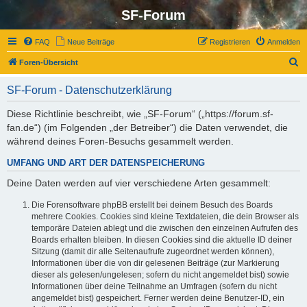
SF-Forum
FAQ
Neue Beiträge
Registrieren
Anmelden
S
Foren-Übersicht
u
SF-Forum - Datenschutzerklärung
c
h
Diese Richtlinie beschreibt, wie „SF-Forum“ („https://forum.sf-
fan.de“) (im Folgenden „der Betreiber“) die Daten verwendet, die
e
während deines Foren-Besuchs gesammelt werden.
UMFANG UND ART DER DATENSPEICHERUNG
Deine Daten werden auf vier verschiedene Arten gesammelt:
Die Forensoftware phpBB erstellt bei deinem Besuch des Boards
mehrere Cookies. Cookies sind kleine Textdateien, die dein Browser als
temporäre Dateien ablegt und die zwischen den einzelnen Aufrufen des
Boards erhalten bleiben. In diesen Cookies sind die aktuelle ID deiner
Sitzung (damit dir alle Seitenaufrufe zugeordnet werden können),
Informationen über die von dir gelesenen Beiträge (zur Markierung
dieser als gelesen/ungelesen; sofern du nicht angemeldet bist) sowie
Informationen über deine Teilnahme an Umfragen (sofern du nicht
angemeldet bist) gespeichert. Ferner werden deine Benutzer-ID, ein