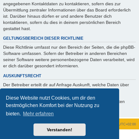
angegebenen Kontaktdaten zu kontaktieren, sofern dies zur
Übermittlung zentraler Informationen über das Board erforderlich
ist. Darüber hinaus dürfen er und andere Benutzer dich
kontaktieren, sofern du dies in deinem persönlichen Bereich
gestattet hast.
GELTUNGSBEREICH DIESER RICHTLINIE
Diese Richtlinie umfasst nur den Bereich der Seiten, die die phpBB-
Software umfassen. Sofern der Betreiber in anderen Bereichen
seiner Software weitere personenbezogene Daten verarbeitet, wird
er dich darüber gesondert informieren.
AUSKUNFTSRECHT
Der Betreiber erteilt dir auf Anfrage Auskunft, welche Daten über
dich gespeichert sind.
Diese Website nutzt Cookies, um dir den
Du kannst jederzeit die Löschung bzw. Sperrung deiner Daten
bestmöglichen Komfort bei der Nutzung zu
verlangen. Kontaktiere hierzu bitte den Betreiber.
bieten.
Mehr erfahren
Foren-Übersicht
Alle Zeiten sind
UTC+02:00
Verstanden!
Powered by
phpBB
® Forum Software © phpBB Limited
Deutsche Übersetzung durch
phpBB.de