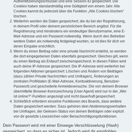
Authentifizierungsschlüssel und eine Session-ID gespeichert. Die
Cookies haben standardmäßig eine Gültigkeit von einem Jahr. Alle
Cookies kannst du jederzeit über die Funktion „Alle Cookies löschen“
löschen.
Weiterhin werden die Daten gespeichert, die du bei der Registrierung,
in deinem Profil oder deinem persönlichem Bereich angibst. Für die
Registrierung sind mindestens ein eindeutiger Benutzername, eine E-
Mail-Adresse und ein Passwort notwendig. Wenn durch den Betreiber
weitere Daten als notwendig festgelegt wurden, so ist dies für dich vor
deren Eingabe ersichtlich.
Wenn du einen Beitrag oder eine private Nachricht erstellst, so werden
die dort eingegebenen Daten ebenfalls gespeichert. Gleiches gilt, wenn
du einen Beitrag als Entwurf zwischenspeicherst. In diesen Fällen wird
auch deine IP-Adresse gespeichert. Die IP-Adresse wird weiterhin bei
folgenden Aktionen gespeichert: Löschen und Ändern von Beiträgen
(dazu zählen Private Nachrichten und Umfragen), Änderungen an
zentralen Profildaten (E-Mail-Adresse, Kontoaktivierung, Benutzer-
Passwort) und gescheiterte Anmeldeversuche. Die von deinem Browser
übermittelte Browser-Kennzeichnung (User Agent) wird nur in der „Wer
ist online?“-Funktion angezeigt und nicht dauerhaft gespeichert.
Schließlich erfordern einzelne Funktionen des Boards, dass weitere
Daten gespeichert werden. Dazu gehören dein Abstimmungsverhalten
bei Umfragen, der Gelesen-Status von deinen Beiträgen oder explizit
von dir gesetzte Lesezeichen oder Benachrichtigungsfunktionen.
Dein Passwort wird mit einer Einwege-Verschlüsselung (Hash)
gespeichert, so dass es sicher ist. Jedoch wird dir empfohlen,