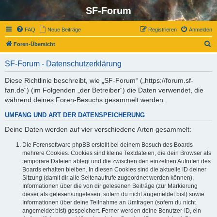
SF-Forum
FAQ
Neue Beiträge
Registrieren
Anmelden
S
Foren-Übersicht
u
SF-Forum - Datenschutzerklärung
c
h
Diese Richtlinie beschreibt, wie „SF-Forum“ („https://forum.sf-
fan.de“) (im Folgenden „der Betreiber“) die Daten verwendet, die
e
während deines Foren-Besuchs gesammelt werden.
UMFANG UND ART DER DATENSPEICHERUNG
Deine Daten werden auf vier verschiedene Arten gesammelt:
Die Forensoftware phpBB erstellt bei deinem Besuch des Boards
mehrere Cookies. Cookies sind kleine Textdateien, die dein Browser als
temporäre Dateien ablegt und die zwischen den einzelnen Aufrufen des
Boards erhalten bleiben. In diesen Cookies sind die aktuelle ID deiner
Sitzung (damit dir alle Seitenaufrufe zugeordnet werden können),
Informationen über die von dir gelesenen Beiträge (zur Markierung
dieser als gelesen/ungelesen; sofern du nicht angemeldet bist) sowie
Informationen über deine Teilnahme an Umfragen (sofern du nicht
angemeldet bist) gespeichert. Ferner werden deine Benutzer-ID, ein