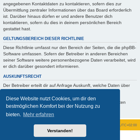
angegebenen Kontaktdaten zu kontaktieren, sofern dies zur
Übermittlung zentraler Informationen über das Board erforderlich
ist. Darüber hinaus dürfen er und andere Benutzer dich
kontaktieren, sofern du dies in deinem persönlichen Bereich
gestattet hast.
GELTUNGSBEREICH DIESER RICHTLINIE
Diese Richtlinie umfasst nur den Bereich der Seiten, die die phpBB-
Software umfassen. Sofern der Betreiber in anderen Bereichen
seiner Software weitere personenbezogene Daten verarbeitet, wird
er dich darüber gesondert informieren.
AUSKUNFTSRECHT
Der Betreiber erteilt dir auf Anfrage Auskunft, welche Daten über
dich gespeichert sind.
Diese Website nutzt Cookies, um dir den
Du kannst jederzeit die Löschung bzw. Sperrung deiner Daten
bestmöglichen Komfort bei der Nutzung zu
verlangen. Kontaktiere hierzu bitte den Betreiber.
bieten.
Mehr erfahren
Foren-Übersicht
Alle Zeiten sind
UTC+02:00
Verstanden!
Powered by
phpBB
® Forum Software © phpBB Limited
Deutsche Übersetzung durch
phpBB.de