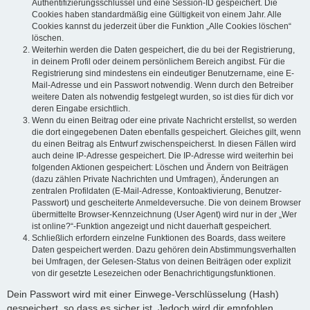
Authentifizierungsschlüssel und eine Session-ID gespeichert. Die
Cookies haben standardmäßig eine Gültigkeit von einem Jahr. Alle
Cookies kannst du jederzeit über die Funktion „Alle Cookies löschen“
löschen.
Weiterhin werden die Daten gespeichert, die du bei der Registrierung,
in deinem Profil oder deinem persönlichem Bereich angibst. Für die
Registrierung sind mindestens ein eindeutiger Benutzername, eine E-
Mail-Adresse und ein Passwort notwendig. Wenn durch den Betreiber
weitere Daten als notwendig festgelegt wurden, so ist dies für dich vor
deren Eingabe ersichtlich.
Wenn du einen Beitrag oder eine private Nachricht erstellst, so werden
die dort eingegebenen Daten ebenfalls gespeichert. Gleiches gilt, wenn
du einen Beitrag als Entwurf zwischenspeicherst. In diesen Fällen wird
auch deine IP-Adresse gespeichert. Die IP-Adresse wird weiterhin bei
folgenden Aktionen gespeichert: Löschen und Ändern von Beiträgen
(dazu zählen Private Nachrichten und Umfragen), Änderungen an
zentralen Profildaten (E-Mail-Adresse, Kontoaktivierung, Benutzer-
Passwort) und gescheiterte Anmeldeversuche. Die von deinem Browser
übermittelte Browser-Kennzeichnung (User Agent) wird nur in der „Wer
ist online?“-Funktion angezeigt und nicht dauerhaft gespeichert.
Schließlich erfordern einzelne Funktionen des Boards, dass weitere
Daten gespeichert werden. Dazu gehören dein Abstimmungsverhalten
bei Umfragen, der Gelesen-Status von deinen Beiträgen oder explizit
von dir gesetzte Lesezeichen oder Benachrichtigungsfunktionen.
Dein Passwort wird mit einer Einwege-Verschlüsselung (Hash)
gespeichert, so dass es sicher ist. Jedoch wird dir empfohlen,