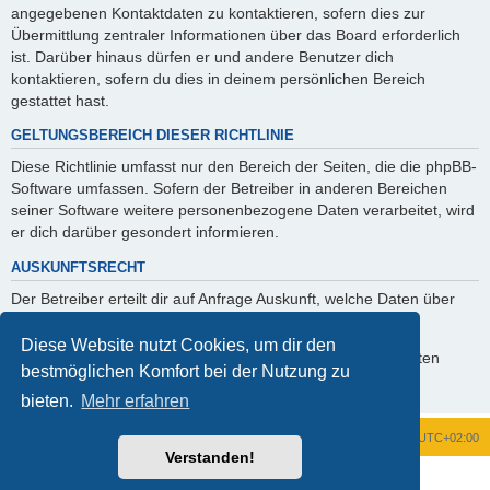
angegebenen Kontaktdaten zu kontaktieren, sofern dies zur
Übermittlung zentraler Informationen über das Board erforderlich
ist. Darüber hinaus dürfen er und andere Benutzer dich
kontaktieren, sofern du dies in deinem persönlichen Bereich
gestattet hast.
GELTUNGSBEREICH DIESER RICHTLINIE
Diese Richtlinie umfasst nur den Bereich der Seiten, die die phpBB-
Software umfassen. Sofern der Betreiber in anderen Bereichen
seiner Software weitere personenbezogene Daten verarbeitet, wird
er dich darüber gesondert informieren.
AUSKUNFTSRECHT
Der Betreiber erteilt dir auf Anfrage Auskunft, welche Daten über
dich gespeichert sind.
Diese Website nutzt Cookies, um dir den
Du kannst jederzeit die Löschung bzw. Sperrung deiner Daten
bestmöglichen Komfort bei der Nutzung zu
verlangen. Kontaktiere hierzu bitte den Betreiber.
bieten.
Mehr erfahren
Foren-Übersicht
Alle Zeiten sind
UTC+02:00
Verstanden!
Powered by
phpBB
® Forum Software © phpBB Limited
Deutsche Übersetzung durch
phpBB.de