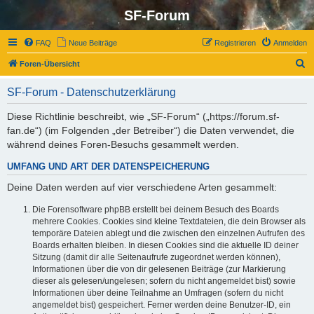
SF-Forum
FAQ
Neue Beiträge
Registrieren
Anmelden
S
Foren-Übersicht
u
SF-Forum - Datenschutzerklärung
c
h
Diese Richtlinie beschreibt, wie „SF-Forum“ („https://forum.sf-
fan.de“) (im Folgenden „der Betreiber“) die Daten verwendet, die
e
während deines Foren-Besuchs gesammelt werden.
UMFANG UND ART DER DATENSPEICHERUNG
Deine Daten werden auf vier verschiedene Arten gesammelt:
Die Forensoftware phpBB erstellt bei deinem Besuch des Boards
mehrere Cookies. Cookies sind kleine Textdateien, die dein Browser als
temporäre Dateien ablegt und die zwischen den einzelnen Aufrufen des
Boards erhalten bleiben. In diesen Cookies sind die aktuelle ID deiner
Sitzung (damit dir alle Seitenaufrufe zugeordnet werden können),
Informationen über die von dir gelesenen Beiträge (zur Markierung
dieser als gelesen/ungelesen; sofern du nicht angemeldet bist) sowie
Informationen über deine Teilnahme an Umfragen (sofern du nicht
angemeldet bist) gespeichert. Ferner werden deine Benutzer-ID, ein