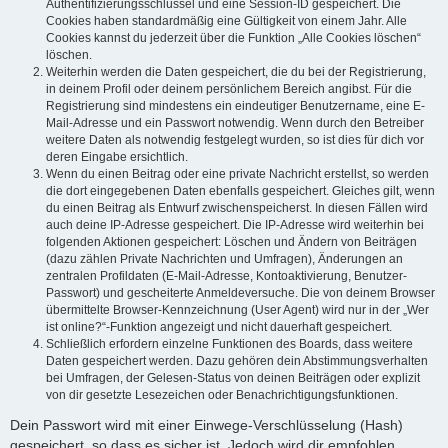
Authentifizierungsschlüssel und eine Session-ID gespeichert. Die
Cookies haben standardmäßig eine Gültigkeit von einem Jahr. Alle
Cookies kannst du jederzeit über die Funktion „Alle Cookies löschen“
löschen.
Weiterhin werden die Daten gespeichert, die du bei der Registrierung,
in deinem Profil oder deinem persönlichem Bereich angibst. Für die
Registrierung sind mindestens ein eindeutiger Benutzername, eine E-
Mail-Adresse und ein Passwort notwendig. Wenn durch den Betreiber
weitere Daten als notwendig festgelegt wurden, so ist dies für dich vor
deren Eingabe ersichtlich.
Wenn du einen Beitrag oder eine private Nachricht erstellst, so werden
die dort eingegebenen Daten ebenfalls gespeichert. Gleiches gilt, wenn
du einen Beitrag als Entwurf zwischenspeicherst. In diesen Fällen wird
auch deine IP-Adresse gespeichert. Die IP-Adresse wird weiterhin bei
folgenden Aktionen gespeichert: Löschen und Ändern von Beiträgen
(dazu zählen Private Nachrichten und Umfragen), Änderungen an
zentralen Profildaten (E-Mail-Adresse, Kontoaktivierung, Benutzer-
Passwort) und gescheiterte Anmeldeversuche. Die von deinem Browser
übermittelte Browser-Kennzeichnung (User Agent) wird nur in der „Wer
ist online?“-Funktion angezeigt und nicht dauerhaft gespeichert.
Schließlich erfordern einzelne Funktionen des Boards, dass weitere
Daten gespeichert werden. Dazu gehören dein Abstimmungsverhalten
bei Umfragen, der Gelesen-Status von deinen Beiträgen oder explizit
von dir gesetzte Lesezeichen oder Benachrichtigungsfunktionen.
Dein Passwort wird mit einer Einwege-Verschlüsselung (Hash)
gespeichert, so dass es sicher ist. Jedoch wird dir empfohlen,