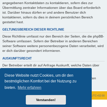
angegebenen Kontaktdaten zu kontaktieren, sofern dies zur
Übermittlung zentraler Informationen über das Board erforderlich
ist. Darüber hinaus dürfen er und andere Benutzer dich
kontaktieren, sofern du dies in deinem persönlichen Bereich
gestattet hast.
GELTUNGSBEREICH DIESER RICHTLINIE
Diese Richtlinie umfasst nur den Bereich der Seiten, die die phpBB-
Software umfassen. Sofern der Betreiber in anderen Bereichen
seiner Software weitere personenbezogene Daten verarbeitet, wird
er dich darüber gesondert informieren.
AUSKUNFTSRECHT
Der Betreiber erteilt dir auf Anfrage Auskunft, welche Daten über
dich gespeichert sind.
Diese Website nutzt Cookies, um dir den
Du kannst jederzeit die Löschung bzw. Sperrung deiner Daten
bestmöglichen Komfort bei der Nutzung zu
verlangen. Kontaktiere hierzu bitte den Betreiber.
bieten.
Mehr erfahren
Foren-Übersicht
Alle Zeiten sind
UTC+02:00
Verstanden!
Powered by
phpBB
® Forum Software © phpBB Limited
Deutsche Übersetzung durch
phpBB.de