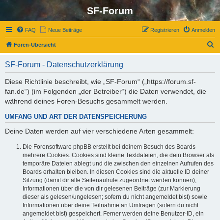
SF-Forum
FAQ
Neue Beiträge
Registrieren
Anmelden
S
Foren-Übersicht
u
SF-Forum - Datenschutzerklärung
c
h
Diese Richtlinie beschreibt, wie „SF-Forum“ („https://forum.sf-
fan.de“) (im Folgenden „der Betreiber“) die Daten verwendet, die
e
während deines Foren-Besuchs gesammelt werden.
UMFANG UND ART DER DATENSPEICHERUNG
Deine Daten werden auf vier verschiedene Arten gesammelt:
Die Forensoftware phpBB erstellt bei deinem Besuch des Boards
mehrere Cookies. Cookies sind kleine Textdateien, die dein Browser als
temporäre Dateien ablegt und die zwischen den einzelnen Aufrufen des
Boards erhalten bleiben. In diesen Cookies sind die aktuelle ID deiner
Sitzung (damit dir alle Seitenaufrufe zugeordnet werden können),
Informationen über die von dir gelesenen Beiträge (zur Markierung
dieser als gelesen/ungelesen; sofern du nicht angemeldet bist) sowie
Informationen über deine Teilnahme an Umfragen (sofern du nicht
angemeldet bist) gespeichert. Ferner werden deine Benutzer-ID, ein