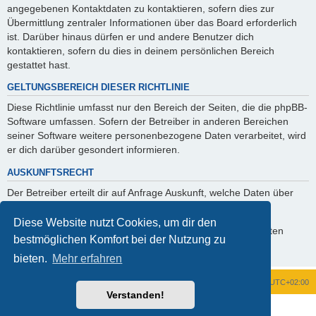
angegebenen Kontaktdaten zu kontaktieren, sofern dies zur
Übermittlung zentraler Informationen über das Board erforderlich
ist. Darüber hinaus dürfen er und andere Benutzer dich
kontaktieren, sofern du dies in deinem persönlichen Bereich
gestattet hast.
GELTUNGSBEREICH DIESER RICHTLINIE
Diese Richtlinie umfasst nur den Bereich der Seiten, die die phpBB-
Software umfassen. Sofern der Betreiber in anderen Bereichen
seiner Software weitere personenbezogene Daten verarbeitet, wird
er dich darüber gesondert informieren.
AUSKUNFTSRECHT
Der Betreiber erteilt dir auf Anfrage Auskunft, welche Daten über
dich gespeichert sind.
Diese Website nutzt Cookies, um dir den
Du kannst jederzeit die Löschung bzw. Sperrung deiner Daten
bestmöglichen Komfort bei der Nutzung zu
verlangen. Kontaktiere hierzu bitte den Betreiber.
bieten.
Mehr erfahren
Foren-Übersicht
Alle Zeiten sind
UTC+02:00
Verstanden!
Powered by
phpBB
® Forum Software © phpBB Limited
Deutsche Übersetzung durch
phpBB.de