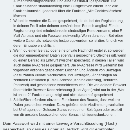
Authentifizierungsschlüssel und eine Session-ID gespeichert. Die
Cookies haben standardmäßig eine Gültigkeit von einem Jahr. Alle
Cookies kannst du jederzeit über die Funktion „Alle Cookies löschen“
löschen.
Weiterhin werden die Daten gespeichert, die du bei der Registrierung,
in deinem Profil oder deinem persönlichem Bereich angibst. Für die
Registrierung sind mindestens ein eindeutiger Benutzername, eine E-
Mail-Adresse und ein Passwort notwendig. Wenn durch den Betreiber
weitere Daten als notwendig festgelegt wurden, so ist dies für dich vor
deren Eingabe ersichtlich.
Wenn du einen Beitrag oder eine private Nachricht erstellst, so werden
die dort eingegebenen Daten ebenfalls gespeichert. Gleiches gilt, wenn
du einen Beitrag als Entwurf zwischenspeicherst. In diesen Fällen wird
auch deine IP-Adresse gespeichert. Die IP-Adresse wird weiterhin bei
folgenden Aktionen gespeichert: Löschen und Ändern von Beiträgen
(dazu zählen Private Nachrichten und Umfragen), Änderungen an
zentralen Profildaten (E-Mail-Adresse, Kontoaktivierung, Benutzer-
Passwort) und gescheiterte Anmeldeversuche. Die von deinem Browser
übermittelte Browser-Kennzeichnung (User Agent) wird nur in der „Wer
ist online?“-Funktion angezeigt und nicht dauerhaft gespeichert.
Schließlich erfordern einzelne Funktionen des Boards, dass weitere
Daten gespeichert werden. Dazu gehören dein Abstimmungsverhalten
bei Umfragen, der Gelesen-Status von deinen Beiträgen oder explizit
von dir gesetzte Lesezeichen oder Benachrichtigungsfunktionen.
Dein Passwort wird mit einer Einwege-Verschlüsselung (Hash)
gespeichert, so dass es sicher ist. Jedoch wird dir empfohlen,