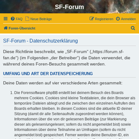
SF-Forum
FAQ
Neue Beiträge
Registrieren
Anmelden
S
Foren-Übersicht
u
SF-Forum - Datenschutzerklärung
c
h
Diese Richtlinie beschreibt, wie „SF-Forum“ („https://forum.sf-
fan.de“) (im Folgenden „der Betreiber“) die Daten verwendet, die
e
während deines Foren-Besuchs gesammelt werden.
UMFANG UND ART DER DATENSPEICHERUNG
Deine Daten werden auf vier verschiedene Arten gesammelt:
Die Forensoftware phpBB erstellt bei deinem Besuch des Boards
mehrere Cookies. Cookies sind kleine Textdateien, die dein Browser als
temporäre Dateien ablegt und die zwischen den einzelnen Aufrufen des
Boards erhalten bleiben. In diesen Cookies sind die aktuelle ID deiner
Sitzung (damit dir alle Seitenaufrufe zugeordnet werden können),
Informationen über die von dir gelesenen Beiträge (zur Markierung
dieser als gelesen/ungelesen; sofern du nicht angemeldet bist) sowie
Informationen über deine Teilnahme an Umfragen (sofern du nicht
angemeldet bist) gespeichert. Ferner werden deine Benutzer-ID, ein