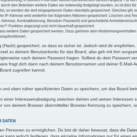
Registrierung, in deinem Profil oder deinem persönlichem Bereich angibst. Für di
rch den Betreiber weitere Daten als notwendig festgelegt wurden, so ist dies für 
llst, so werden die dort eingegebenen Daten ebenfalls gespeichert. Gleiches gilt, 
Die IP-Adresse wird weiterhin bei folgenden Aktionen gespeichert: Löschen und Än
l-Adresse, Kontoaktivierung, Benutzer-Passwort) und gescheiterte Anmeldeversuch
ine?“-Funktion angezeigt und nicht dauerhaft gespeichert.
 dass weitere Daten gespeichert werden. Dazu gehören dein Abstimmungsverhalten
gungsfunktionen.
(Hash) gespeichert, so dass es sicher ist. Jedoch wird dir empfohlen, 
ssel zu deinem Benutzerkonto für das Board, also geh mit ihm sorgsam
htigterweise nach deinem Passwort fragen. Solltest du dein Passwort v
are fragt dich dann nach deinem Benutzernamen und deiner E-Mail-Ad
Board zugreifen kannst.
en und oben näher spezifizierten Daten zu speichern, um das Board bet
en einer Interessenabwägung zwischen deinen und seinen Interessen sow
r von deinem Browser übermittelter Browser-Kennung zu speichern, so
R DATEN
n Personen zu ermöglichen. Du bist dir daher bewusst, dass die Daten d
ber kann jedoch festlegen, dass einzelne Informationen nur für einen ei