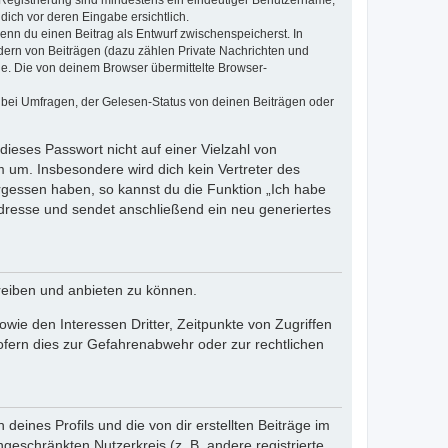
e Registrierung sind mindestens ein eindeutiger Benutzername,
dich vor deren Eingabe ersichtlich.
wenn du einen Beitrag als Entwurf zwischenspeicherst. In
dern von Beiträgen (dazu zählen Private Nachrichten und
e. Die von deinem Browser übermittelte Browser-
 bei Umfragen, der Gelesen-Status von deinen Beiträgen oder
dieses Passwort nicht auf einer Vielzahl von
 um. Insbesondere wird dich kein Vertreter des
ergessen haben, so kannst du die Funktion „Ich habe
resse und sendet anschließend ein neu generiertes
reiben und anbieten zu können.
ie den Interessen Dritter, Zeitpunkte von Zugriffen
fern dies zur Gefahrenabwehr oder zur rechtlichen
eines Profils und die von dir erstellten Beiträge im
ngeschränkten Nutzerkreis (z. B. andere registrierte