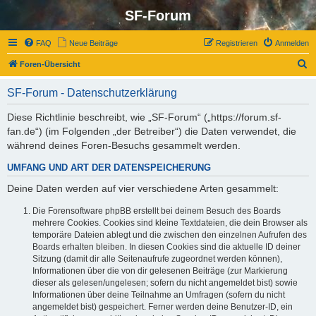
SF-Forum
FAQ
Neue Beiträge
Registrieren
Anmelden
S
Foren-Übersicht
u
SF-Forum - Datenschutzerklärung
c
h
Diese Richtlinie beschreibt, wie „SF-Forum“ („https://forum.sf-
fan.de“) (im Folgenden „der Betreiber“) die Daten verwendet, die
e
während deines Foren-Besuchs gesammelt werden.
UMFANG UND ART DER DATENSPEICHERUNG
Deine Daten werden auf vier verschiedene Arten gesammelt:
Die Forensoftware phpBB erstellt bei deinem Besuch des Boards
mehrere Cookies. Cookies sind kleine Textdateien, die dein Browser als
temporäre Dateien ablegt und die zwischen den einzelnen Aufrufen des
Boards erhalten bleiben. In diesen Cookies sind die aktuelle ID deiner
Sitzung (damit dir alle Seitenaufrufe zugeordnet werden können),
Informationen über die von dir gelesenen Beiträge (zur Markierung
dieser als gelesen/ungelesen; sofern du nicht angemeldet bist) sowie
Informationen über deine Teilnahme an Umfragen (sofern du nicht
angemeldet bist) gespeichert. Ferner werden deine Benutzer-ID, ein