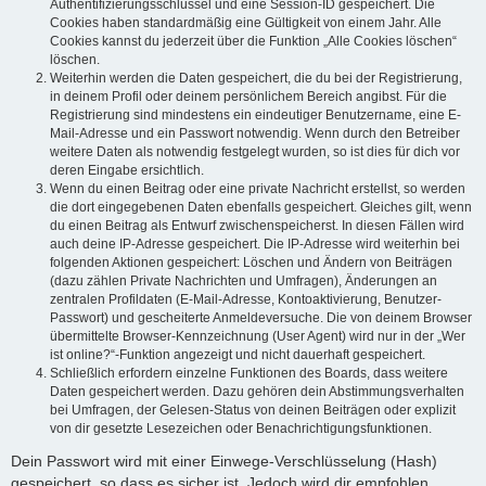
Authentifizierungsschlüssel und eine Session-ID gespeichert. Die
Cookies haben standardmäßig eine Gültigkeit von einem Jahr. Alle
Cookies kannst du jederzeit über die Funktion „Alle Cookies löschen“
löschen.
Weiterhin werden die Daten gespeichert, die du bei der Registrierung,
in deinem Profil oder deinem persönlichem Bereich angibst. Für die
Registrierung sind mindestens ein eindeutiger Benutzername, eine E-
Mail-Adresse und ein Passwort notwendig. Wenn durch den Betreiber
weitere Daten als notwendig festgelegt wurden, so ist dies für dich vor
deren Eingabe ersichtlich.
Wenn du einen Beitrag oder eine private Nachricht erstellst, so werden
die dort eingegebenen Daten ebenfalls gespeichert. Gleiches gilt, wenn
du einen Beitrag als Entwurf zwischenspeicherst. In diesen Fällen wird
auch deine IP-Adresse gespeichert. Die IP-Adresse wird weiterhin bei
folgenden Aktionen gespeichert: Löschen und Ändern von Beiträgen
(dazu zählen Private Nachrichten und Umfragen), Änderungen an
zentralen Profildaten (E-Mail-Adresse, Kontoaktivierung, Benutzer-
Passwort) und gescheiterte Anmeldeversuche. Die von deinem Browser
übermittelte Browser-Kennzeichnung (User Agent) wird nur in der „Wer
ist online?“-Funktion angezeigt und nicht dauerhaft gespeichert.
Schließlich erfordern einzelne Funktionen des Boards, dass weitere
Daten gespeichert werden. Dazu gehören dein Abstimmungsverhalten
bei Umfragen, der Gelesen-Status von deinen Beiträgen oder explizit
von dir gesetzte Lesezeichen oder Benachrichtigungsfunktionen.
Dein Passwort wird mit einer Einwege-Verschlüsselung (Hash)
gespeichert, so dass es sicher ist. Jedoch wird dir empfohlen,