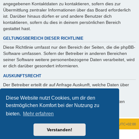
angegebenen Kontaktdaten zu kontaktieren, sofern dies zur
Übermittlung zentraler Informationen über das Board erforderlich
ist. Darüber hinaus dürfen er und andere Benutzer dich
kontaktieren, sofern du dies in deinem persönlichen Bereich
gestattet hast.
GELTUNGSBEREICH DIESER RICHTLINIE
Diese Richtlinie umfasst nur den Bereich der Seiten, die die phpBB-
Software umfassen. Sofern der Betreiber in anderen Bereichen
seiner Software weitere personenbezogene Daten verarbeitet, wird
er dich darüber gesondert informieren.
AUSKUNFTSRECHT
Der Betreiber erteilt dir auf Anfrage Auskunft, welche Daten über
dich gespeichert sind.
Diese Website nutzt Cookies, um dir den
Du kannst jederzeit die Löschung bzw. Sperrung deiner Daten
bestmöglichen Komfort bei der Nutzung zu
verlangen. Kontaktiere hierzu bitte den Betreiber.
bieten.
Mehr erfahren
Foren-Übersicht
Alle Zeiten sind
UTC+02:00
Verstanden!
Powered by
phpBB
® Forum Software © phpBB Limited
Deutsche Übersetzung durch
phpBB.de