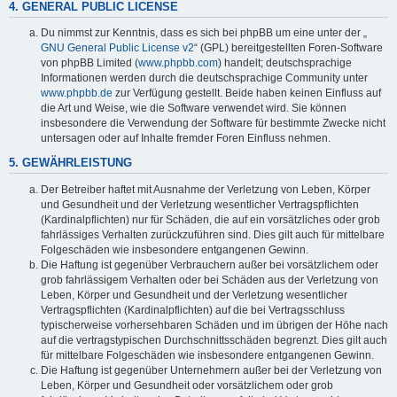
4. GENERAL PUBLIC LICENSE
Du nimmst zur Kenntnis, dass es sich bei phpBB um eine unter der „
GNU General Public License v2
“ (GPL) bereitgestellten Foren-Software
von phpBB Limited (
www.phpbb.com
) handelt; deutschsprachige
Informationen werden durch die deutschsprachige Community unter
www.phpbb.de
zur Verfügung gestellt. Beide haben keinen Einfluss auf
die Art und Weise, wie die Software verwendet wird. Sie können
insbesondere die Verwendung der Software für bestimmte Zwecke nicht
untersagen oder auf Inhalte fremder Foren Einfluss nehmen.
5. GEWÄHRLEISTUNG
Der Betreiber haftet mit Ausnahme der Verletzung von Leben, Körper
und Gesundheit und der Verletzung wesentlicher Vertragspflichten
(Kardinalpflichten) nur für Schäden, die auf ein vorsätzliches oder grob
fahrlässiges Verhalten zurückzuführen sind. Dies gilt auch für mittelbare
Folgeschäden wie insbesondere entgangenen Gewinn.
Die Haftung ist gegenüber Verbrauchern außer bei vorsätzlichem oder
grob fahrlässigem Verhalten oder bei Schäden aus der Verletzung von
Leben, Körper und Gesundheit und der Verletzung wesentlicher
Vertragspflichten (Kardinalpflichten) auf die bei Vertragsschluss
typischerweise vorhersehbaren Schäden und im übrigen der Höhe nach
auf die vertragstypischen Durchschnittsschäden begrenzt. Dies gilt auch
für mittelbare Folgeschäden wie insbesondere entgangenen Gewinn.
Die Haftung ist gegenüber Unternehmern außer bei der Verletzung von
Leben, Körper und Gesundheit oder vorsätzlichem oder grob