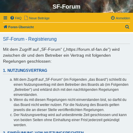
SF-Forum
FAQ
Neue Beiträge
Anmelden
S
Foren-Übersicht
u
SF-Forum - Registrierung
c
h
Mit dem Zugriff auf „SF-Forum“ („https://forum.sf-fan.de“) wird
zwischen dir und dem Betreiber ein Vertrag mit folgenden
e
Regelungen geschlossen:
1. NUTZUNGSVERTRAG
Mit dem Zugriff auf „SF-Forum“ (im Folgenden „das Board“) schließt du
einen Nutzungsvertrag mit dem Betreiber des Boards ab (im Folgenden
„Betreiber“) und erklärst dich mit den nachfolgenden Regelungen
einverstanden.
Wenn du mit diesen Regelungen nicht einverstanden bist, so darfst du
das Board nicht weiter nutzen. Für die Nutzung des Boards gelten
jeweils die an dieser Stelle veröffentlichten Regelungen.
Der Nutzungsvertrag wird auf unbestimmte Zeit geschlossen und kann
von beiden Seiten ohne Einhaltung einer Frist jederzeit gekündigt
werden.