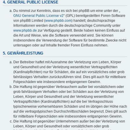
4. GENERAL PUBLIC LICENSE
Du nimmst zur Kenntnis, dass es sich bei phpBB um eine unter der „
GNU General Public License v2
“ (GPL) bereitgestellten Foren-Software
von phpBB Limited (
www.phpbb.com
) handelt; deutschsprachige
Informationen werden durch die deutschsprachige Community unter
www.phpbb.de
zur Verfügung gestellt. Beide haben keinen Einfluss auf
die Art und Weise, wie die Software verwendet wird. Sie können
insbesondere die Verwendung der Software für bestimmte Zwecke nicht
untersagen oder auf Inhalte fremder Foren Einfluss nehmen.
5. GEWÄHRLEISTUNG
Der Betreiber haftet mit Ausnahme der Verletzung von Leben, Körper
und Gesundheit und der Verletzung wesentlicher Vertragspflichten
(Kardinalpflichten) nur für Schäden, die auf ein vorsätzliches oder grob
fahrlässiges Verhalten zurückzuführen sind. Dies gilt auch für mittelbare
Folgeschäden wie insbesondere entgangenen Gewinn.
Die Haftung ist gegenüber Verbrauchern außer bei vorsätzlichem oder
grob fahrlässigem Verhalten oder bei Schäden aus der Verletzung von
Leben, Körper und Gesundheit und der Verletzung wesentlicher
Vertragspflichten (Kardinalpflichten) auf die bei Vertragsschluss
typischerweise vorhersehbaren Schäden und im übrigen der Höhe nach
auf die vertragstypischen Durchschnittsschäden begrenzt. Dies gilt auch
für mittelbare Folgeschäden wie insbesondere entgangenen Gewinn.
Die Haftung ist gegenüber Unternehmern außer bei der Verletzung von
Leben, Körper und Gesundheit oder vorsätzlichem oder grob