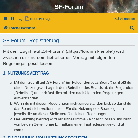
SF-Forum
FAQ
Neue Beiträge
Anmelden
S
Foren-Übersicht
u
SF-Forum - Registrierung
c
h
Mit dem Zugriff auf „SF-Forum“ („https://forum.sf-fan.de“) wird
zwischen dir und dem Betreiber ein Vertrag mit folgenden
e
Regelungen geschlossen:
1. NUTZUNGSVERTRAG
Mit dem Zugriff auf „SF-Forum“ (im Folgenden „das Board“) schließt du
einen Nutzungsvertrag mit dem Betreiber des Boards ab (im Folgenden
„Betreiber“) und erklärst dich mit den nachfolgenden Regelungen
einverstanden.
Wenn du mit diesen Regelungen nicht einverstanden bist, so darfst du
das Board nicht weiter nutzen. Für die Nutzung des Boards gelten
jeweils die an dieser Stelle veröffentlichten Regelungen.
Der Nutzungsvertrag wird auf unbestimmte Zeit geschlossen und kann
von beiden Seiten ohne Einhaltung einer Frist jederzeit gekündigt
werden.