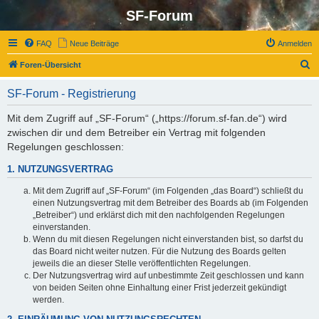
SF-Forum
FAQ
Neue Beiträge
Anmelden
S
Foren-Übersicht
u
SF-Forum - Registrierung
c
h
Mit dem Zugriff auf „SF-Forum“ („https://forum.sf-fan.de“) wird
zwischen dir und dem Betreiber ein Vertrag mit folgenden
e
Regelungen geschlossen:
1. NUTZUNGSVERTRAG
Mit dem Zugriff auf „SF-Forum“ (im Folgenden „das Board“) schließt du
einen Nutzungsvertrag mit dem Betreiber des Boards ab (im Folgenden
„Betreiber“) und erklärst dich mit den nachfolgenden Regelungen
einverstanden.
Wenn du mit diesen Regelungen nicht einverstanden bist, so darfst du
das Board nicht weiter nutzen. Für die Nutzung des Boards gelten
jeweils die an dieser Stelle veröffentlichten Regelungen.
Der Nutzungsvertrag wird auf unbestimmte Zeit geschlossen und kann
von beiden Seiten ohne Einhaltung einer Frist jederzeit gekündigt
werden.