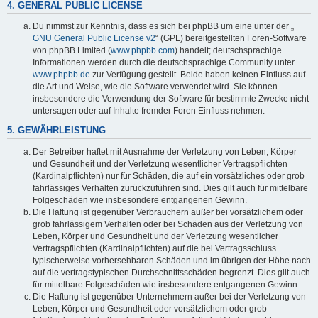
4. GENERAL PUBLIC LICENSE
Du nimmst zur Kenntnis, dass es sich bei phpBB um eine unter der „
GNU General Public License v2
“ (GPL) bereitgestellten Foren-Software
von phpBB Limited (
www.phpbb.com
) handelt; deutschsprachige
Informationen werden durch die deutschsprachige Community unter
www.phpbb.de
zur Verfügung gestellt. Beide haben keinen Einfluss auf
die Art und Weise, wie die Software verwendet wird. Sie können
insbesondere die Verwendung der Software für bestimmte Zwecke nicht
untersagen oder auf Inhalte fremder Foren Einfluss nehmen.
5. GEWÄHRLEISTUNG
Der Betreiber haftet mit Ausnahme der Verletzung von Leben, Körper
und Gesundheit und der Verletzung wesentlicher Vertragspflichten
(Kardinalpflichten) nur für Schäden, die auf ein vorsätzliches oder grob
fahrlässiges Verhalten zurückzuführen sind. Dies gilt auch für mittelbare
Folgeschäden wie insbesondere entgangenen Gewinn.
Die Haftung ist gegenüber Verbrauchern außer bei vorsätzlichem oder
grob fahrlässigem Verhalten oder bei Schäden aus der Verletzung von
Leben, Körper und Gesundheit und der Verletzung wesentlicher
Vertragspflichten (Kardinalpflichten) auf die bei Vertragsschluss
typischerweise vorhersehbaren Schäden und im übrigen der Höhe nach
auf die vertragstypischen Durchschnittsschäden begrenzt. Dies gilt auch
für mittelbare Folgeschäden wie insbesondere entgangenen Gewinn.
Die Haftung ist gegenüber Unternehmern außer bei der Verletzung von
Leben, Körper und Gesundheit oder vorsätzlichem oder grob