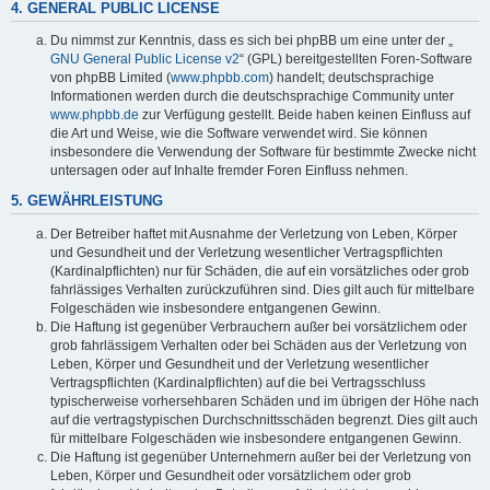
4. GENERAL PUBLIC LICENSE
Du nimmst zur Kenntnis, dass es sich bei phpBB um eine unter der „
GNU General Public License v2
“ (GPL) bereitgestellten Foren-Software
von phpBB Limited (
www.phpbb.com
) handelt; deutschsprachige
Informationen werden durch die deutschsprachige Community unter
www.phpbb.de
zur Verfügung gestellt. Beide haben keinen Einfluss auf
die Art und Weise, wie die Software verwendet wird. Sie können
insbesondere die Verwendung der Software für bestimmte Zwecke nicht
untersagen oder auf Inhalte fremder Foren Einfluss nehmen.
5. GEWÄHRLEISTUNG
Der Betreiber haftet mit Ausnahme der Verletzung von Leben, Körper
und Gesundheit und der Verletzung wesentlicher Vertragspflichten
(Kardinalpflichten) nur für Schäden, die auf ein vorsätzliches oder grob
fahrlässiges Verhalten zurückzuführen sind. Dies gilt auch für mittelbare
Folgeschäden wie insbesondere entgangenen Gewinn.
Die Haftung ist gegenüber Verbrauchern außer bei vorsätzlichem oder
grob fahrlässigem Verhalten oder bei Schäden aus der Verletzung von
Leben, Körper und Gesundheit und der Verletzung wesentlicher
Vertragspflichten (Kardinalpflichten) auf die bei Vertragsschluss
typischerweise vorhersehbaren Schäden und im übrigen der Höhe nach
auf die vertragstypischen Durchschnittsschäden begrenzt. Dies gilt auch
für mittelbare Folgeschäden wie insbesondere entgangenen Gewinn.
Die Haftung ist gegenüber Unternehmern außer bei der Verletzung von
Leben, Körper und Gesundheit oder vorsätzlichem oder grob