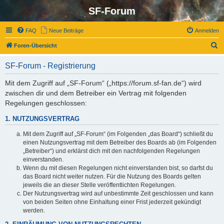
SF-Forum
FAQ
Neue Beiträge
Anmelden
S
Foren-Übersicht
u
SF-Forum - Registrierung
c
h
Mit dem Zugriff auf „SF-Forum“ („https://forum.sf-fan.de“) wird
zwischen dir und dem Betreiber ein Vertrag mit folgenden
e
Regelungen geschlossen:
1. NUTZUNGSVERTRAG
Mit dem Zugriff auf „SF-Forum“ (im Folgenden „das Board“) schließt du
einen Nutzungsvertrag mit dem Betreiber des Boards ab (im Folgenden
„Betreiber“) und erklärst dich mit den nachfolgenden Regelungen
einverstanden.
Wenn du mit diesen Regelungen nicht einverstanden bist, so darfst du
das Board nicht weiter nutzen. Für die Nutzung des Boards gelten
jeweils die an dieser Stelle veröffentlichten Regelungen.
Der Nutzungsvertrag wird auf unbestimmte Zeit geschlossen und kann
von beiden Seiten ohne Einhaltung einer Frist jederzeit gekündigt
werden.