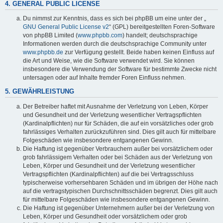
4. GENERAL PUBLIC LICENSE
Du nimmst zur Kenntnis, dass es sich bei phpBB um eine unter der „
GNU General Public License v2
“ (GPL) bereitgestellten Foren-Software
von phpBB Limited (
www.phpbb.com
) handelt; deutschsprachige
Informationen werden durch die deutschsprachige Community unter
www.phpbb.de
zur Verfügung gestellt. Beide haben keinen Einfluss auf
die Art und Weise, wie die Software verwendet wird. Sie können
insbesondere die Verwendung der Software für bestimmte Zwecke nicht
untersagen oder auf Inhalte fremder Foren Einfluss nehmen.
5. GEWÄHRLEISTUNG
Der Betreiber haftet mit Ausnahme der Verletzung von Leben, Körper
und Gesundheit und der Verletzung wesentlicher Vertragspflichten
(Kardinalpflichten) nur für Schäden, die auf ein vorsätzliches oder grob
fahrlässiges Verhalten zurückzuführen sind. Dies gilt auch für mittelbare
Folgeschäden wie insbesondere entgangenen Gewinn.
Die Haftung ist gegenüber Verbrauchern außer bei vorsätzlichem oder
grob fahrlässigem Verhalten oder bei Schäden aus der Verletzung von
Leben, Körper und Gesundheit und der Verletzung wesentlicher
Vertragspflichten (Kardinalpflichten) auf die bei Vertragsschluss
typischerweise vorhersehbaren Schäden und im übrigen der Höhe nach
auf die vertragstypischen Durchschnittsschäden begrenzt. Dies gilt auch
für mittelbare Folgeschäden wie insbesondere entgangenen Gewinn.
Die Haftung ist gegenüber Unternehmern außer bei der Verletzung von
Leben, Körper und Gesundheit oder vorsätzlichem oder grob