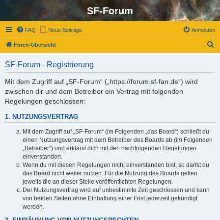
SF-Forum
FAQ
Neue Beiträge
Anmelden
S
Foren-Übersicht
u
SF-Forum - Registrierung
c
h
Mit dem Zugriff auf „SF-Forum“ („https://forum.sf-fan.de“) wird
zwischen dir und dem Betreiber ein Vertrag mit folgenden
e
Regelungen geschlossen:
1. NUTZUNGSVERTRAG
Mit dem Zugriff auf „SF-Forum“ (im Folgenden „das Board“) schließt du
einen Nutzungsvertrag mit dem Betreiber des Boards ab (im Folgenden
„Betreiber“) und erklärst dich mit den nachfolgenden Regelungen
einverstanden.
Wenn du mit diesen Regelungen nicht einverstanden bist, so darfst du
das Board nicht weiter nutzen. Für die Nutzung des Boards gelten
jeweils die an dieser Stelle veröffentlichten Regelungen.
Der Nutzungsvertrag wird auf unbestimmte Zeit geschlossen und kann
von beiden Seiten ohne Einhaltung einer Frist jederzeit gekündigt
werden.