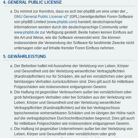
4. GENERAL PUBLIC LICENSE
Du nimmst zur Kenntnis, dass es sich bei phpBB um eine unter der „
GNU General Public License v2
“ (GPL) bereitgestellten Foren-Software
von phpBB Limited (
www.phpbb.com
) handelt; deutschsprachige
Informationen werden durch die deutschsprachige Community unter
www.phpbb.de
zur Verfügung gestellt. Beide haben keinen Einfluss auf
die Art und Weise, wie die Software verwendet wird. Sie können
insbesondere die Verwendung der Software für bestimmte Zwecke nicht
untersagen oder auf Inhalte fremder Foren Einfluss nehmen.
5. GEWÄHRLEISTUNG
Der Betreiber haftet mit Ausnahme der Verletzung von Leben, Körper
und Gesundheit und der Verletzung wesentlicher Vertragspflichten
(Kardinalpflichten) nur für Schäden, die auf ein vorsätzliches oder grob
fahrlässiges Verhalten zurückzuführen sind. Dies gilt auch für mittelbare
Folgeschäden wie insbesondere entgangenen Gewinn.
Die Haftung ist gegenüber Verbrauchern außer bei vorsätzlichem oder
grob fahrlässigem Verhalten oder bei Schäden aus der Verletzung von
Leben, Körper und Gesundheit und der Verletzung wesentlicher
Vertragspflichten (Kardinalpflichten) auf die bei Vertragsschluss
typischerweise vorhersehbaren Schäden und im übrigen der Höhe nach
auf die vertragstypischen Durchschnittsschäden begrenzt. Dies gilt auch
für mittelbare Folgeschäden wie insbesondere entgangenen Gewinn.
Die Haftung ist gegenüber Unternehmern außer bei der Verletzung von
Leben, Körper und Gesundheit oder vorsätzlichem oder grob