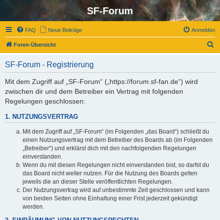
SF-Forum
FAQ
Neue Beiträge
Anmelden
S
Foren-Übersicht
u
SF-Forum - Registrierung
c
h
Mit dem Zugriff auf „SF-Forum“ („https://forum.sf-fan.de“) wird
zwischen dir und dem Betreiber ein Vertrag mit folgenden
e
Regelungen geschlossen:
1. NUTZUNGSVERTRAG
Mit dem Zugriff auf „SF-Forum“ (im Folgenden „das Board“) schließt du
einen Nutzungsvertrag mit dem Betreiber des Boards ab (im Folgenden
„Betreiber“) und erklärst dich mit den nachfolgenden Regelungen
einverstanden.
Wenn du mit diesen Regelungen nicht einverstanden bist, so darfst du
das Board nicht weiter nutzen. Für die Nutzung des Boards gelten
jeweils die an dieser Stelle veröffentlichten Regelungen.
Der Nutzungsvertrag wird auf unbestimmte Zeit geschlossen und kann
von beiden Seiten ohne Einhaltung einer Frist jederzeit gekündigt
werden.