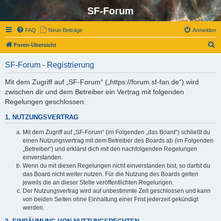
SF-Forum
FAQ
Neue Beiträge
Anmelden
S
Foren-Übersicht
u
SF-Forum - Registrierung
c
h
Mit dem Zugriff auf „SF-Forum“ („https://forum.sf-fan.de“) wird
zwischen dir und dem Betreiber ein Vertrag mit folgenden
e
Regelungen geschlossen:
1. NUTZUNGSVERTRAG
Mit dem Zugriff auf „SF-Forum“ (im Folgenden „das Board“) schließt du
einen Nutzungsvertrag mit dem Betreiber des Boards ab (im Folgenden
„Betreiber“) und erklärst dich mit den nachfolgenden Regelungen
einverstanden.
Wenn du mit diesen Regelungen nicht einverstanden bist, so darfst du
das Board nicht weiter nutzen. Für die Nutzung des Boards gelten
jeweils die an dieser Stelle veröffentlichten Regelungen.
Der Nutzungsvertrag wird auf unbestimmte Zeit geschlossen und kann
von beiden Seiten ohne Einhaltung einer Frist jederzeit gekündigt
werden.