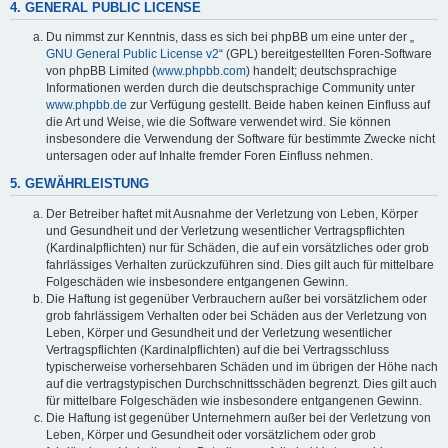
4. GENERAL PUBLIC LICENSE
Du nimmst zur Kenntnis, dass es sich bei phpBB um eine unter der „
GNU General Public License v2
“ (GPL) bereitgestellten Foren-Software
von phpBB Limited (
www.phpbb.com
) handelt; deutschsprachige
Informationen werden durch die deutschsprachige Community unter
www.phpbb.de
zur Verfügung gestellt. Beide haben keinen Einfluss auf
die Art und Weise, wie die Software verwendet wird. Sie können
insbesondere die Verwendung der Software für bestimmte Zwecke nicht
untersagen oder auf Inhalte fremder Foren Einfluss nehmen.
5. GEWÄHRLEISTUNG
Der Betreiber haftet mit Ausnahme der Verletzung von Leben, Körper
und Gesundheit und der Verletzung wesentlicher Vertragspflichten
(Kardinalpflichten) nur für Schäden, die auf ein vorsätzliches oder grob
fahrlässiges Verhalten zurückzuführen sind. Dies gilt auch für mittelbare
Folgeschäden wie insbesondere entgangenen Gewinn.
Die Haftung ist gegenüber Verbrauchern außer bei vorsätzlichem oder
grob fahrlässigem Verhalten oder bei Schäden aus der Verletzung von
Leben, Körper und Gesundheit und der Verletzung wesentlicher
Vertragspflichten (Kardinalpflichten) auf die bei Vertragsschluss
typischerweise vorhersehbaren Schäden und im übrigen der Höhe nach
auf die vertragstypischen Durchschnittsschäden begrenzt. Dies gilt auch
für mittelbare Folgeschäden wie insbesondere entgangenen Gewinn.
Die Haftung ist gegenüber Unternehmern außer bei der Verletzung von
Leben, Körper und Gesundheit oder vorsätzlichem oder grob