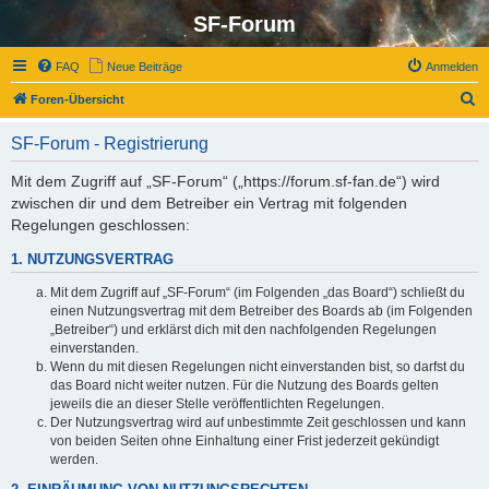
SF-Forum
FAQ
Neue Beiträge
Anmelden
S
Foren-Übersicht
u
SF-Forum - Registrierung
c
h
Mit dem Zugriff auf „SF-Forum“ („https://forum.sf-fan.de“) wird
zwischen dir und dem Betreiber ein Vertrag mit folgenden
e
Regelungen geschlossen:
1. NUTZUNGSVERTRAG
Mit dem Zugriff auf „SF-Forum“ (im Folgenden „das Board“) schließt du
einen Nutzungsvertrag mit dem Betreiber des Boards ab (im Folgenden
„Betreiber“) und erklärst dich mit den nachfolgenden Regelungen
einverstanden.
Wenn du mit diesen Regelungen nicht einverstanden bist, so darfst du
das Board nicht weiter nutzen. Für die Nutzung des Boards gelten
jeweils die an dieser Stelle veröffentlichten Regelungen.
Der Nutzungsvertrag wird auf unbestimmte Zeit geschlossen und kann
von beiden Seiten ohne Einhaltung einer Frist jederzeit gekündigt
werden.