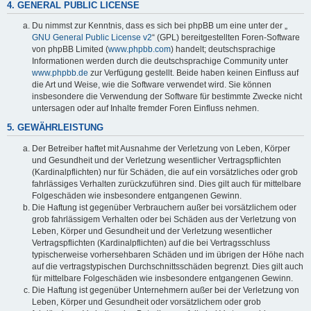
4. GENERAL PUBLIC LICENSE
Du nimmst zur Kenntnis, dass es sich bei phpBB um eine unter der „
GNU General Public License v2
“ (GPL) bereitgestellten Foren-Software
von phpBB Limited (
www.phpbb.com
) handelt; deutschsprachige
Informationen werden durch die deutschsprachige Community unter
www.phpbb.de
zur Verfügung gestellt. Beide haben keinen Einfluss auf
die Art und Weise, wie die Software verwendet wird. Sie können
insbesondere die Verwendung der Software für bestimmte Zwecke nicht
untersagen oder auf Inhalte fremder Foren Einfluss nehmen.
5. GEWÄHRLEISTUNG
Der Betreiber haftet mit Ausnahme der Verletzung von Leben, Körper
und Gesundheit und der Verletzung wesentlicher Vertragspflichten
(Kardinalpflichten) nur für Schäden, die auf ein vorsätzliches oder grob
fahrlässiges Verhalten zurückzuführen sind. Dies gilt auch für mittelbare
Folgeschäden wie insbesondere entgangenen Gewinn.
Die Haftung ist gegenüber Verbrauchern außer bei vorsätzlichem oder
grob fahrlässigem Verhalten oder bei Schäden aus der Verletzung von
Leben, Körper und Gesundheit und der Verletzung wesentlicher
Vertragspflichten (Kardinalpflichten) auf die bei Vertragsschluss
typischerweise vorhersehbaren Schäden und im übrigen der Höhe nach
auf die vertragstypischen Durchschnittsschäden begrenzt. Dies gilt auch
für mittelbare Folgeschäden wie insbesondere entgangenen Gewinn.
Die Haftung ist gegenüber Unternehmern außer bei der Verletzung von
Leben, Körper und Gesundheit oder vorsätzlichem oder grob