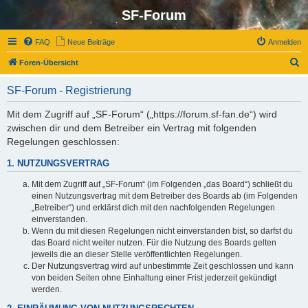
SF-Forum
FAQ
Neue Beiträge
Anmelden
S
Foren-Übersicht
u
SF-Forum - Registrierung
c
h
Mit dem Zugriff auf „SF-Forum“ („https://forum.sf-fan.de“) wird
zwischen dir und dem Betreiber ein Vertrag mit folgenden
e
Regelungen geschlossen:
1. NUTZUNGSVERTRAG
Mit dem Zugriff auf „SF-Forum“ (im Folgenden „das Board“) schließt du
einen Nutzungsvertrag mit dem Betreiber des Boards ab (im Folgenden
„Betreiber“) und erklärst dich mit den nachfolgenden Regelungen
einverstanden.
Wenn du mit diesen Regelungen nicht einverstanden bist, so darfst du
das Board nicht weiter nutzen. Für die Nutzung des Boards gelten
jeweils die an dieser Stelle veröffentlichten Regelungen.
Der Nutzungsvertrag wird auf unbestimmte Zeit geschlossen und kann
von beiden Seiten ohne Einhaltung einer Frist jederzeit gekündigt
werden.