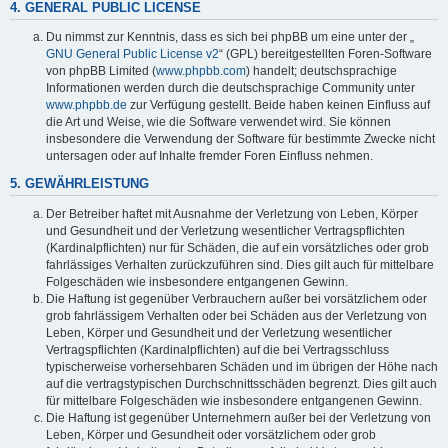
4. GENERAL PUBLIC LICENSE
Du nimmst zur Kenntnis, dass es sich bei phpBB um eine unter der „
GNU General Public License v2
“ (GPL) bereitgestellten Foren-Software
von phpBB Limited (
www.phpbb.com
) handelt; deutschsprachige
Informationen werden durch die deutschsprachige Community unter
www.phpbb.de
zur Verfügung gestellt. Beide haben keinen Einfluss auf
die Art und Weise, wie die Software verwendet wird. Sie können
insbesondere die Verwendung der Software für bestimmte Zwecke nicht
untersagen oder auf Inhalte fremder Foren Einfluss nehmen.
5. GEWÄHRLEISTUNG
Der Betreiber haftet mit Ausnahme der Verletzung von Leben, Körper
und Gesundheit und der Verletzung wesentlicher Vertragspflichten
(Kardinalpflichten) nur für Schäden, die auf ein vorsätzliches oder grob
fahrlässiges Verhalten zurückzuführen sind. Dies gilt auch für mittelbare
Folgeschäden wie insbesondere entgangenen Gewinn.
Die Haftung ist gegenüber Verbrauchern außer bei vorsätzlichem oder
grob fahrlässigem Verhalten oder bei Schäden aus der Verletzung von
Leben, Körper und Gesundheit und der Verletzung wesentlicher
Vertragspflichten (Kardinalpflichten) auf die bei Vertragsschluss
typischerweise vorhersehbaren Schäden und im übrigen der Höhe nach
auf die vertragstypischen Durchschnittsschäden begrenzt. Dies gilt auch
für mittelbare Folgeschäden wie insbesondere entgangenen Gewinn.
Die Haftung ist gegenüber Unternehmern außer bei der Verletzung von
Leben, Körper und Gesundheit oder vorsätzlichem oder grob