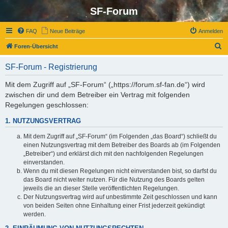
SF-Forum
FAQ
Neue Beiträge
Anmelden
S
Foren-Übersicht
u
SF-Forum - Registrierung
c
h
Mit dem Zugriff auf „SF-Forum“ („https://forum.sf-fan.de“) wird
zwischen dir und dem Betreiber ein Vertrag mit folgenden
e
Regelungen geschlossen:
1. NUTZUNGSVERTRAG
Mit dem Zugriff auf „SF-Forum“ (im Folgenden „das Board“) schließt du
einen Nutzungsvertrag mit dem Betreiber des Boards ab (im Folgenden
„Betreiber“) und erklärst dich mit den nachfolgenden Regelungen
einverstanden.
Wenn du mit diesen Regelungen nicht einverstanden bist, so darfst du
das Board nicht weiter nutzen. Für die Nutzung des Boards gelten
jeweils die an dieser Stelle veröffentlichten Regelungen.
Der Nutzungsvertrag wird auf unbestimmte Zeit geschlossen und kann
von beiden Seiten ohne Einhaltung einer Frist jederzeit gekündigt
werden.