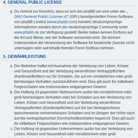
4. GENERAL PUBLIC LICENSE
Du nimmst zur Kenntnis, dass es sich bei phpBB um eine unter der „
GNU General Public License v2
“ (GPL) bereitgestellten Foren-Software
von phpBB Limited (
www.phpbb.com
) handelt; deutschsprachige
Informationen werden durch die deutschsprachige Community unter
www.phpbb.de
zur Verfügung gestellt. Beide haben keinen Einfluss auf
die Art und Weise, wie die Software verwendet wird. Sie können
insbesondere die Verwendung der Software für bestimmte Zwecke nicht
untersagen oder auf Inhalte fremder Foren Einfluss nehmen.
5. GEWÄHRLEISTUNG
Der Betreiber haftet mit Ausnahme der Verletzung von Leben, Körper
und Gesundheit und der Verletzung wesentlicher Vertragspflichten
(Kardinalpflichten) nur für Schäden, die auf ein vorsätzliches oder grob
fahrlässiges Verhalten zurückzuführen sind. Dies gilt auch für mittelbare
Folgeschäden wie insbesondere entgangenen Gewinn.
Die Haftung ist gegenüber Verbrauchern außer bei vorsätzlichem oder
grob fahrlässigem Verhalten oder bei Schäden aus der Verletzung von
Leben, Körper und Gesundheit und der Verletzung wesentlicher
Vertragspflichten (Kardinalpflichten) auf die bei Vertragsschluss
typischerweise vorhersehbaren Schäden und im übrigen der Höhe nach
auf die vertragstypischen Durchschnittsschäden begrenzt. Dies gilt auch
für mittelbare Folgeschäden wie insbesondere entgangenen Gewinn.
Die Haftung ist gegenüber Unternehmern außer bei der Verletzung von
Leben, Körper und Gesundheit oder vorsätzlichem oder grob