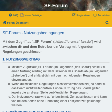
SF-Forum
FAQ
Neue Beiträge
Registrieren
Anmelden
S
Foren-Übersicht
u
SF-Forum - Nutzungsbedingungen
c
h
Mit dem Zugriff auf „SF-Forum“ („https://forum.sf-fan.de“) wird
zwischen dir und dem Betreiber ein Vertrag mit folgenden
e
Regelungen geschlossen:
1. NUTZUNGSVERTRAG
Mit dem Zugriff auf „SF-Forum“ (im Folgenden „das Board“) schließt du
einen Nutzungsvertrag mit dem Betreiber des Boards ab (im Folgenden
„Betreiber“) und erklärst dich mit den nachfolgenden Regelungen
einverstanden.
Wenn du mit diesen Regelungen nicht einverstanden bist, so darfst du
das Board nicht weiter nutzen. Für die Nutzung des Boards gelten
jeweils die an dieser Stelle veröffentlichten Regelungen.
Der Nutzungsvertrag wird auf unbestimmte Zeit geschlossen und kann
von beiden Seiten ohne Einhaltung einer Frist jederzeit gekündigt
werden.