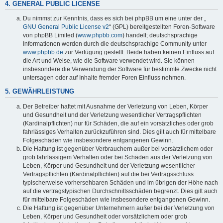
4. GENERAL PUBLIC LICENSE
Du nimmst zur Kenntnis, dass es sich bei phpBB um eine unter der „
GNU General Public License v2
“ (GPL) bereitgestellten Foren-Software
von phpBB Limited (
www.phpbb.com
) handelt; deutschsprachige
Informationen werden durch die deutschsprachige Community unter
www.phpbb.de
zur Verfügung gestellt. Beide haben keinen Einfluss auf
die Art und Weise, wie die Software verwendet wird. Sie können
insbesondere die Verwendung der Software für bestimmte Zwecke nicht
untersagen oder auf Inhalte fremder Foren Einfluss nehmen.
5. GEWÄHRLEISTUNG
Der Betreiber haftet mit Ausnahme der Verletzung von Leben, Körper
und Gesundheit und der Verletzung wesentlicher Vertragspflichten
(Kardinalpflichten) nur für Schäden, die auf ein vorsätzliches oder grob
fahrlässiges Verhalten zurückzuführen sind. Dies gilt auch für mittelbare
Folgeschäden wie insbesondere entgangenen Gewinn.
Die Haftung ist gegenüber Verbrauchern außer bei vorsätzlichem oder
grob fahrlässigem Verhalten oder bei Schäden aus der Verletzung von
Leben, Körper und Gesundheit und der Verletzung wesentlicher
Vertragspflichten (Kardinalpflichten) auf die bei Vertragsschluss
typischerweise vorhersehbaren Schäden und im übrigen der Höhe nach
auf die vertragstypischen Durchschnittsschäden begrenzt. Dies gilt auch
für mittelbare Folgeschäden wie insbesondere entgangenen Gewinn.
Die Haftung ist gegenüber Unternehmern außer bei der Verletzung von
Leben, Körper und Gesundheit oder vorsätzlichem oder grob