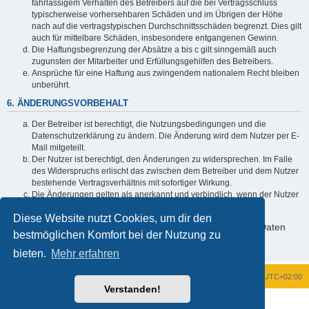
fahrlässigem Verhalten des Betreibers auf die bei Vertragsschluss
typischerweise vorhersehbaren Schäden und im Übrigen der Höhe
nach auf die vertragstypischen Durchschnittsschäden begrenzt. Dies gilt
auch für mittelbare Schäden, insbesondere entgangenen Gewinn.
Die Haftungsbegrenzung der Absätze a bis c gilt sinngemäß auch
zugunsten der Mitarbeiter und Erfüllungsgehilfen des Betreibers.
Ansprüche für eine Haftung aus zwingendem nationalem Recht bleiben
unberührt.
6. ÄNDERUNGSVORBEHALT
Der Betreiber ist berechtigt, die Nutzungsbedingungen und die
Datenschutzerklärung zu ändern. Die Änderung wird dem Nutzer per E-
Mail mitgeteilt.
Der Nutzer ist berechtigt, den Änderungen zu widersprechen. Im Falle
des Widerspruchs erlischt das zwischen dem Betreiber und dem Nutzer
bestehende Vertragsverhältnis mit sofortiger Wirkung.
Die Änderungen gelten als anerkannt und verbindlich, wenn der Nutzer
den Änderungen zugestimmt hat.
Diese Website nutzt Cookies, um dir den
Informationen über den Umgang mit deinen persönlichen Daten
bestmöglichen Komfort bei der Nutzung zu
sind in der Datenschutzerklärung enthalten.
bieten.
Mehr erfahren
Foren-Übersicht
Alle Zeiten sind
UTC+02:00
Verstanden!
Powered by
phpBB
® Forum Software © phpBB Limited
Deutsche Übersetzung durch
phpBB.de