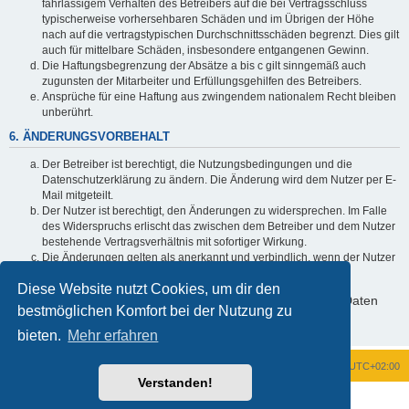
fahrlässigem Verhalten des Betreibers auf die bei Vertragsschluss
typischerweise vorhersehbaren Schäden und im Übrigen der Höhe
nach auf die vertragstypischen Durchschnittsschäden begrenzt. Dies gilt
auch für mittelbare Schäden, insbesondere entgangenen Gewinn.
Die Haftungsbegrenzung der Absätze a bis c gilt sinngemäß auch
zugunsten der Mitarbeiter und Erfüllungsgehilfen des Betreibers.
Ansprüche für eine Haftung aus zwingendem nationalem Recht bleiben
unberührt.
6. ÄNDERUNGSVORBEHALT
Der Betreiber ist berechtigt, die Nutzungsbedingungen und die
Datenschutzerklärung zu ändern. Die Änderung wird dem Nutzer per E-
Mail mitgeteilt.
Der Nutzer ist berechtigt, den Änderungen zu widersprechen. Im Falle
des Widerspruchs erlischt das zwischen dem Betreiber und dem Nutzer
bestehende Vertragsverhältnis mit sofortiger Wirkung.
Die Änderungen gelten als anerkannt und verbindlich, wenn der Nutzer
den Änderungen zugestimmt hat.
Diese Website nutzt Cookies, um dir den
Informationen über den Umgang mit deinen persönlichen Daten
bestmöglichen Komfort bei der Nutzung zu
sind in der Datenschutzerklärung enthalten.
bieten.
Mehr erfahren
Foren-Übersicht
Alle Zeiten sind
UTC+02:00
Verstanden!
Powered by
phpBB
® Forum Software © phpBB Limited
Deutsche Übersetzung durch
phpBB.de