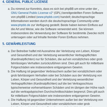
4. GENERAL PUBLIC LICENSE
Du nimmst zur Kenntnis, dass es sich bei phpBB um eine unter der „
GNU General Public License v2
“ (GPL) bereitgestellten Foren-Software
von phpBB Limited (
www.phpbb.com
) handelt; deutschsprachige
Informationen werden durch die deutschsprachige Community unter
www.phpbb.de
zur Verfügung gestellt. Beide haben keinen Einfluss auf
die Art und Weise, wie die Software verwendet wird. Sie können
insbesondere die Verwendung der Software für bestimmte Zwecke nicht
untersagen oder auf Inhalte fremder Foren Einfluss nehmen.
5. GEWÄHRLEISTUNG
Der Betreiber haftet mit Ausnahme der Verletzung von Leben, Körper
und Gesundheit und der Verletzung wesentlicher Vertragspflichten
(Kardinalpflichten) nur für Schäden, die auf ein vorsätzliches oder grob
fahrlässiges Verhalten zurückzuführen sind. Dies gilt auch für mittelbare
Folgeschäden wie insbesondere entgangenen Gewinn.
Die Haftung ist gegenüber Verbrauchern außer bei vorsätzlichem oder
grob fahrlässigem Verhalten oder bei Schäden aus der Verletzung von
Leben, Körper und Gesundheit und der Verletzung wesentlicher
Vertragspflichten (Kardinalpflichten) auf die bei Vertragsschluss
typischerweise vorhersehbaren Schäden und im übrigen der Höhe nach
auf die vertragstypischen Durchschnittsschäden begrenzt. Dies gilt auch
für mittelbare Folgeschäden wie insbesondere entgangenen Gewinn.
Die Haftung ist gegenüber Unternehmern außer bei der Verletzung von
Leben, Körper und Gesundheit oder vorsätzlichem oder grob