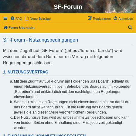
SF-Forum
FAQ
Neue Beiträge
Registrieren
Anmelden
S
Foren-Übersicht
u
SF-Forum - Nutzungsbedingungen
c
h
Mit dem Zugriff auf „SF-Forum“ („https://forum.sf-fan.de“) wird
zwischen dir und dem Betreiber ein Vertrag mit folgenden
e
Regelungen geschlossen:
1. NUTZUNGSVERTRAG
Mit dem Zugriff auf „SF-Forum“ (im Folgenden „das Board“) schließt du
einen Nutzungsvertrag mit dem Betreiber des Boards ab (im Folgenden
„Betreiber“) und erklärst dich mit den nachfolgenden Regelungen
einverstanden.
Wenn du mit diesen Regelungen nicht einverstanden bist, so darfst du
das Board nicht weiter nutzen. Für die Nutzung des Boards gelten
jeweils die an dieser Stelle veröffentlichten Regelungen.
Der Nutzungsvertrag wird auf unbestimmte Zeit geschlossen und kann
von beiden Seiten ohne Einhaltung einer Frist jederzeit gekündigt
werden.