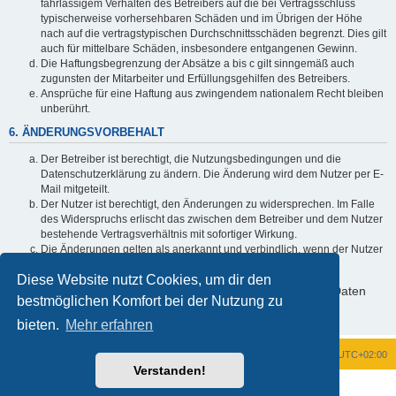
fahrlässigem Verhalten des Betreibers auf die bei Vertragsschluss
typischerweise vorhersehbaren Schäden und im Übrigen der Höhe
nach auf die vertragstypischen Durchschnittsschäden begrenzt. Dies gilt
auch für mittelbare Schäden, insbesondere entgangenen Gewinn.
Die Haftungsbegrenzung der Absätze a bis c gilt sinngemäß auch
zugunsten der Mitarbeiter und Erfüllungsgehilfen des Betreibers.
Ansprüche für eine Haftung aus zwingendem nationalem Recht bleiben
unberührt.
6. ÄNDERUNGSVORBEHALT
Der Betreiber ist berechtigt, die Nutzungsbedingungen und die
Datenschutzerklärung zu ändern. Die Änderung wird dem Nutzer per E-
Mail mitgeteilt.
Der Nutzer ist berechtigt, den Änderungen zu widersprechen. Im Falle
des Widerspruchs erlischt das zwischen dem Betreiber und dem Nutzer
bestehende Vertragsverhältnis mit sofortiger Wirkung.
Die Änderungen gelten als anerkannt und verbindlich, wenn der Nutzer
den Änderungen zugestimmt hat.
Diese Website nutzt Cookies, um dir den
Informationen über den Umgang mit deinen persönlichen Daten
bestmöglichen Komfort bei der Nutzung zu
sind in der Datenschutzerklärung enthalten.
bieten.
Mehr erfahren
Foren-Übersicht
Alle Zeiten sind
UTC+02:00
Verstanden!
Powered by
phpBB
® Forum Software © phpBB Limited
Deutsche Übersetzung durch
phpBB.de